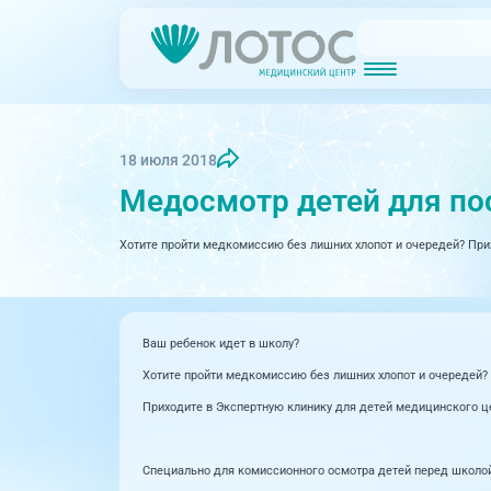
Новости
Блог врачей
МРТ (Магнитно-резонансная томография)
КТ (Компьютер
Акции
Превентэйдж
18 июля 2018
Медосмотр детей для по
Дерма
Взрослая поликлиника
23 направления
Хотите пройти медкомиссию без лишних хлопот и очередей? При
Интег
Инфек
Акушерство и гинекология
Карди
Аллергология и иммунология
Ваш ребенок идет в школу?
Невро
Вакцинация
Хотите пройти медкомиссию без лишних хлопот и очередей?
Нефро
Приходите в Экспертную клинику для детей медицинского це
Гастроэнтерология
Онкол
Генетика
Специально для комиссионного осмотра детей перед школой