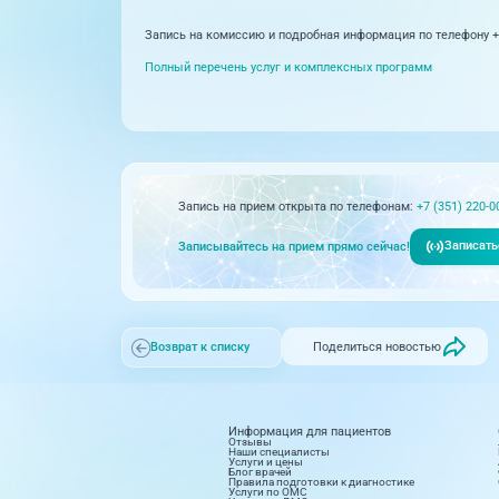
Запись на комиссию и подробная информация по телефону +7
Полный перечень услуг и комплексных программ
Запись на прием открыта по телефонам:
+7 (351) 220-0
Записать
Записывайтесь на прием прямо сейчас!
Поделиться новостью
Возврат к списку
Информация для пациентов
Отзывы
Наши специалисты
Услуги и цены
Блог врачей
Правила подготовки к диагностике
Услуги по ОМС