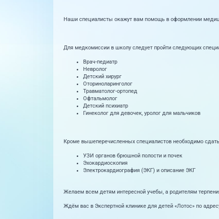
Наши специалисты окажут вам помощь в оформлении медици
Для медкомиссии в школу следует пройти следующих специ
Врач-педиатр
Невролог
Детский хирург
Оториноларинголог
Травматолог-ортопед
Офтальмолог
Детский психиатр
Гинеколог для девочек, уролог для мальчиков
Кроме вышеперечисленных специалистов необходимо сдать ан
УЗИ органов брюшной полости и почек
Эхокардиоскопия
Электрокардиография (ЭКГ) и описание ЭКГ
Желаем всем детям интересной учебы, а родителям терпени
Ждём вас в Экспертной клинике для детей «Лотос» по адресу