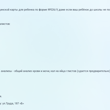
нской карты для ребенка по форме №026/У, даже если ваш ребёнок до школы не по
алистов:
ализы - общий анализ крови и мочи, кал на яйца глистов (сдается предварительно)
я.
: ул.Труда, 187 «Б»