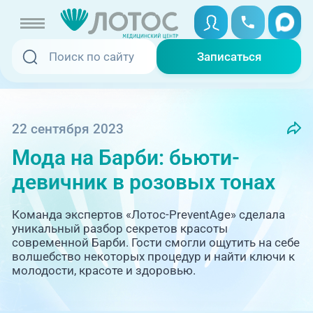
Записаться
Записаться
Записаться онлайн
Услуги и цены
Вызвать скорую
22 сентября 2023
Мода на Барби: бьюти-
Специалисты
девичник в розовых тонах
Медицина на дому
Акции
Команда экспертов «Лотос-PreventAge» сделала
Телемедицина
уникальный разбор секретов красоты
Отзывы
современной Барби. Гости смогли ощутить на себе
волшебство некоторых процедур и найти ключи к
молодости, красоте и здоровью.
Адреса клиник
+7 (351) 220-00-03