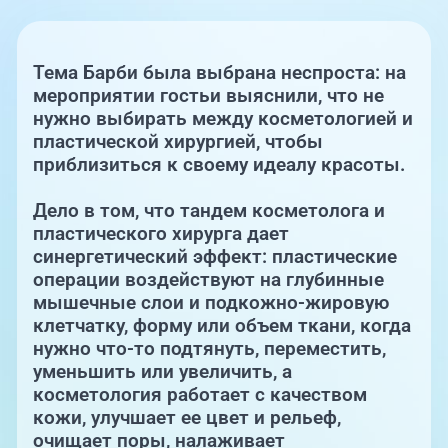
Единая справочная служба,
запись на прием
О клинике
Тема Барби была выбрана неспроста: на
+7 (351) 220-03-03
Блог врачей
мероприятии гостьи выяснили, что не
Центр амбулаторной
онкологической помощи
нужно выбирать между косметологией и
пластической хирургией, чтобы
Новости
приблизиться к своему идеалу красоты.
+7 (7142) 927-003
Справочный телефон для
Пациентам
жителей Казахстана
Дело в том, что тандем косметолога и
пластического хирурга дает
синергетический эффект: пластические
PreventAGE
операции воздействуют на глубинные
мышечные слои и подкожно-жировую
клетчатку, форму или объем ткани, когда
нужно что-то подтянуть, переместить,
уменьшить или увеличить, а
+7 (351) 220-00-03
косметология работает с качеством
кожи, улучшает ее цвет и рельеф,
очищает поры, налаживает