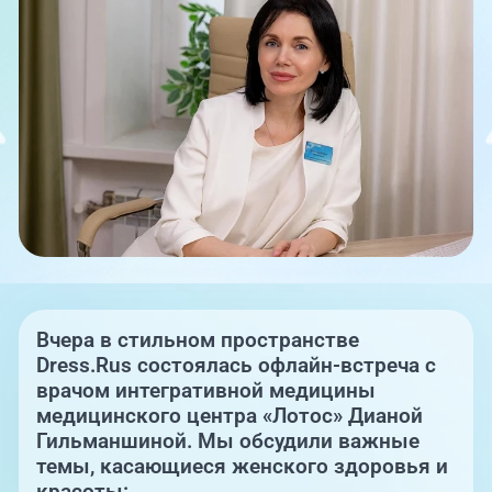
Единая справочная служба,
запись на прием
О клинике
+7 (351) 220-03-03
Блог врачей
Центр амбулаторной
онкологической помощи
Новости
+7 (7142) 927-003
Справочный телефон для
Пациентам
жителей Казахстана
PreventAGE
Вчера в стильном пространстве
Dress.Rus состоялась офлайн-встреча с
врачом интегративной медицины
+7 (351) 220-00-03
медицинского центра «Лотос» Дианой
Гильманшиной. Мы обсудили важные
темы, касающиеся женского здоровья и
красоты: