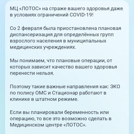
Единая справочная служба,
запись на прием
О клинике
МЦ «ЛОТОС» на страже вашего здоровья даже
в условиях ограничений COVID-19!
+7 (351) 220-03-03
Блог врачей
Со 2 февраля была приостановлена плановая
Центр амбулаторной
онкологической помощи
диспансеризация для определённых групп
взрослого населения в муниципальных
Новости
медицинских учреждениях.
+7 (7142) 927-003
Справочный телефон для
Пациентам
Мы понимаем, что плановые операции, от
жителей Казахстана
которых зависит качество вашего здоровья
перенести нельзя.
PreventAGE
Поэтому такие важные направления как: ЭКО
по полису ОМС и Стационар работают в
клинике в штатном режиме.
+7 (351) 220-00-03
Если вы планировали беременность или
операцию, то все это возможно сделать в
Медицинском центре «ЛОТОС».