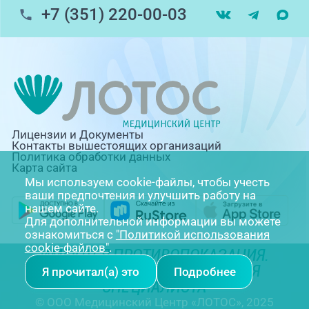
+7 (351) 220-00-03
Лицензии и Документы
Контакты вышестоящих организаций
Политика обработки данных
Карта сайта
Мы используем cookie-файлы, чтобы учесть
ваши предпочтения и улучшить работу на
нашем сайте.
Для дополнительной информации вы можете
ознакомиться с
"Политикой использования
cookie-файлов"
.
ИМЕЮТСЯ ПРОТИВОПОКАЗАНИЯ.
НЕОБХОДИМА КОНСУЛЬТАЦИЯ
Я прочитал(а) это
Подробнее
СПЕЦИАЛИСТА
© ООО Медицинский Центр «ЛОТОС», 2025