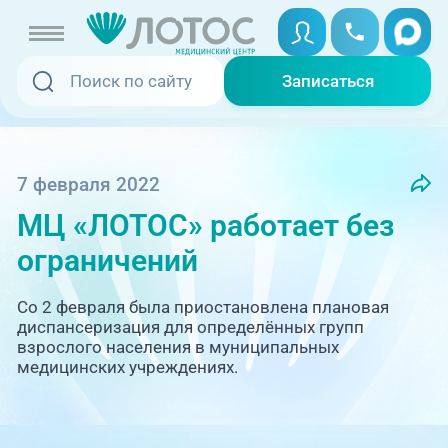
Записаться
Записаться
Записаться онлайн
Услуги и цены
Вызвать скорую
7 февраля 2022
МЦ «ЛОТОС» работает без
Специалисты
ограничений
Медицина на дому
Акции
Со 2 февраля была приостановлена плановая
Телемедицина
диспансеризация для определённых групп
Отзывы
взрослого населения в муниципальных
медицинских учреждениях.
Адреса клиник
+7 (351) 220-00-03