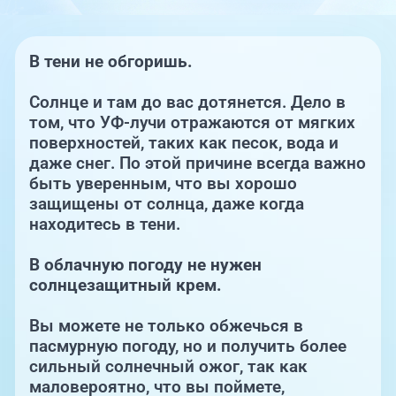
Единая справочная служба,
запись на прием
О клинике
В тени не обгоришь.
+7 (351) 220-03-03
Блог врачей
Центр амбулаторной
онкологической помощи
Солнце и там до вас дотянется. Дело в
том, что УФ-лучи отражаются от мягких
Новости
поверхностей, таких как песок, вода и
+7 (7142) 927-003
даже снег. По этой причине всегда важно
Справочный телефон для
Пациентам
быть уверенным, что вы хорошо
жителей Казахстана
защищены от солнца, даже когда
находитесь в тени.
PreventAGE
В облачную погоду не нужен
солнцезащитный крем.
Вы можете не только обжечься в
+7 (351) 220-00-03
пасмурную погоду, но и получить более
сильный солнечный ожог, так как
маловероятно, что вы поймете,