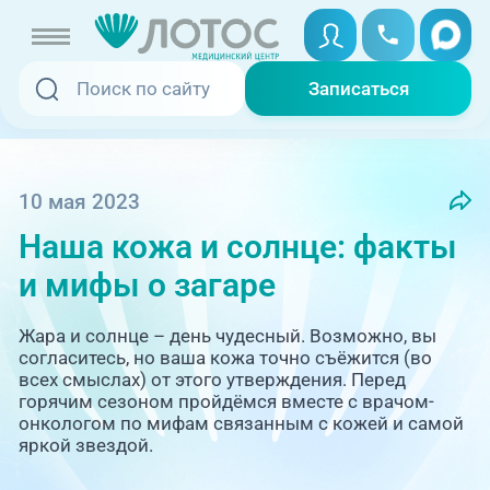
Записаться
Записаться
Записаться онлайн
Услуги и цены
Вызвать скорую
10 мая 2023
Наша кожа и солнце: факты
Специалисты
и мифы о загаре
Медицина на дому
Акции
Жара и солнце – день чудесный. Возможно, вы
Телемедицина
согласитесь, но ваша кожа точно съёжится (во
Отзывы
всех смыслах) от этого утверждения. Перед
горячим сезоном пройдёмся вместе с врачом-
онкологом по мифам связанным с кожей и самой
Адреса клиник
яркой звездой.
+7 (351) 220-00-03