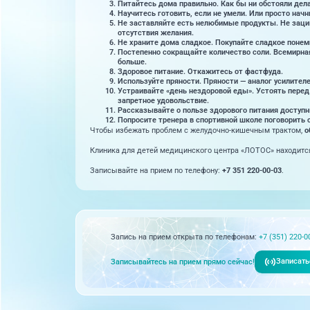
Питайтесь дома правильно. Как бы ни обстояли дела
Научитесь готовить, если не умели. Или просто начн
Не заставляйте есть нелюбимые продукты. Не зацик
отсутствия желания.
Не храните дома сладкое. Покупайте сладкое понем
Постепенно сокращайте количество соли. Всемирная 
больше.
Здоровое питание. Откажитесь от фастфуда.
Используйте пряности. Пряности — аналог усилителе
Устраивайте «день нездоровой еды». Устоять перед
запретное удовольствие.
Рассказывайте о пользе здорового питания доступн
Попросите тренера в спортивной школе поговорить с
Чтобы избежать проблем с желудочно-кишечным трактом,
о
Клиника для детей медицинского центра «ЛОТОС» находится
Записывайте на прием по телефону:
+7 351 220-00-03
.
Запись на прием открыта по телефонам:
+7 (351) 220-0
Записать
Записывайтесь на прием прямо сейчас!