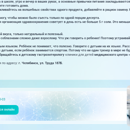
 в школе, утро и вечер в ваших руках, а основные привычки питания закладываются
ите готовить дома.
ливайтесь на волшебных свойствах одного продукта, добавляйте в рацион замену. 
ногу, чтобы можно было съесть только по одной порции десерта.
организация здравоохранения советует в день есть не больше 5 г соли. Это меньше
й вкуса, только натуральный и полезный.
 соблазнами сложно даже взрослому. Что уж говорить о ребенке! Поэтому устраивай
ым языком. Ребёнок не понимает, что полезно. Говорите с детьми на их языке. Рас
 детьми, если ребёнок занимается спортом. Потому что ни один тренер в мире не б
бращайтесь к детскому гастроэнтерологу
клиники для детей
медицинского центра 
 по адресу:
г. Челябинск, ул. Труда 187Б
.
0-03
ся онлайн