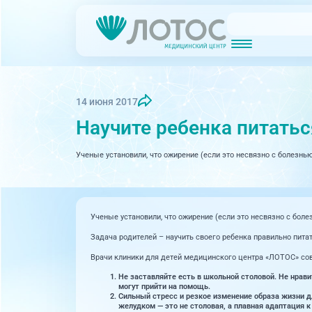
Новости
Блог врачей
МРТ (Магнитно-резонансная томография)
КТ (Компьютер
Акции
Превентэйдж
14 июня 2017
Научите ребенка питать
Дерма
Взрослая поликлиника
24 направления
Ученые установили, что ожирение (если это несвязно с болезнью
Интег
Инфек
Акушерство и гинекология
Карди
Аллергология и иммунология
Ученые установили, что ожирение (если это несвязно с боле
Невро
Вакцинация
Задача родителей – научить своего ребенка правильно питат
Нефро
Врачи клиники для детей медицинского центра «ЛОТОС» сове
Гастроэнтерология
Не заставляйте есть в школьной столовой. Не нрави
Онкол
Генетика
могут прийти на помощь.
Сильный стресс и резкое изменение образа жизни 
желудком — это не столовая, а плавная адаптация к