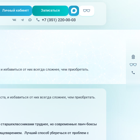
Личный кабинет
Записаться
Поиск
+7 (351) 220-00-03
Записаться онлайн
Медицина на
все услуги
Телемедицина
дому
Урология
220-
Единая справочная служба, запись
на прием
и избавиться от них всегда сложнее, чем приобретать.
Физиопроцедуры
220-
Центр амбулаторной
Хирургия
онкологической помощи
ЭКО и репродуктивные технологии
та, и избавиться от них всегда сложнее, чем приобретать.
)
Справочный телефон для жителей
Казахстана
Эндокринология
со старшеклассниками труднее, но современные ланч-боксы
ищеварением. Лучший способ уберечься от проблем с