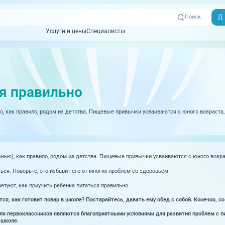
Поиск
Услуги и цены
Специалисты
Услуги и цены
Специалисты
Отзывы
Адреса клиник
Вызвать
ная томография)
УЗИ (Ультразвуковая диагностика)
Превентэйдж
Пациентам
скорую
ся правильно
товенерология
Оториноларингология
+7 (351) 
00-03
), как правило, родом из детства. Пищевые привычки усваиваются с юного возраста, 
ративная медицина
Офтальмология
+7 (351) 
ционный кабинет
Проктология
03-03
ология
Психиатрия и психотерапия
знью), как правило, родом из детства. Пищевые привычки усваиваются с юного возрас
+7 (7142
927-003
логия, рефлексотерапия
Пульмонология
ься. Поверьте, это избавит его от многих проблем со здоровьем.
логия
Ревматология
туют, как приучить ребенка питаться правильно
тся, как готовит повар в школе? Постарайтесь, давать ему обед с собой. Конечно, 
огия, маммология
Терапия
для первоклассников являются благоприятными условиями для развития проблем с п
 школе.