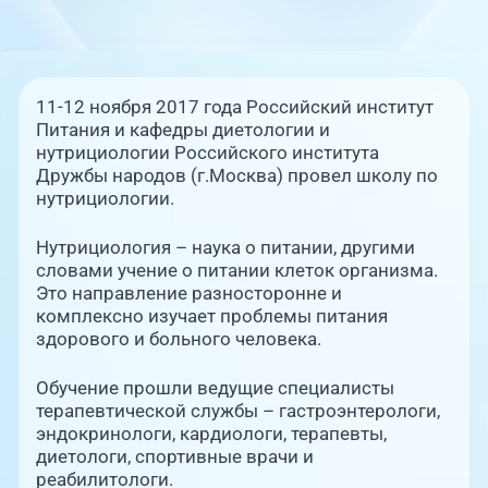
Единая справочная служба, запись на прием
О клинике
+7 (351) 220-03-03
Блог врачей
Центр амбулаторной онкологической помо
11-12 ноября 2017 года Российский институт
Питания и кафедры диетологии и
+7 (7142) 927-003
нутрициологии Российского института
Новости
Дружбы народов (г.Москва) провел школу по
Справочный телефон для жителей Казахстан
нутрициологии.
Пациентам
Нутрициология – наука о питании, другими
словами учение о питании клеток организма.
PreventAGE
Это направление разносторонне и
комплексно изучает проблемы питания
здорового и больного человека.
Обучение прошли ведущие специалисты
+7 (351) 220-00-03
терапевтической службы – гастроэнтерологи,
эндокринологи, кардиологи, терапевты,
диетологи, спортивные врачи и
реабилитологи.