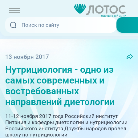
Записаться онлайн
Услуги и цены
Вызвать скорую
13 ноября 2017
Нутрициология - одно из
Специалисты
самых современных и
Медицина на дому
Акции
востребованных
направлений диетологии
Телемедицина
Отзывы
11-12 ноября 2017 года Российский институт
Адреса клиник
Питания и кафедры диетологии и нутрициологии
Российского института Дружбы народов провел
+7 (351) 220-00-03
школу по нутрициологии