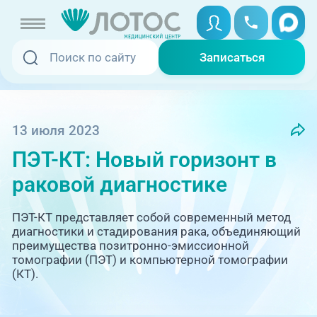
Записаться
Записаться
Записаться онлайн
Услуги и цены
Вызвать скорую
13 июля 2023
ПЭТ-КТ: Новый горизонт в
Специалисты
раковой диагностике
Медицина на дому
Акции
ПЭТ-КТ представляет собой современный метод
Телемедицина
диагностики и стадирования рака, объединяющий
Отзывы
преимущества позитронно-эмиссионной
томографии (ПЭТ) и компьютерной томографии
(КТ).
Адреса клиник
+7 (351) 220-00-03