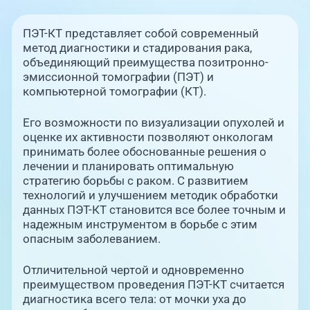
Единая справочная служба,
запись на прием
О клинике
ПЭТ-КТ представляет собой современный
метод диагностики и стадирования рака,
+7 (351) 220-03-03
Блог врачей
объединяющий преимущества позитронно-
Центр амбулаторной
эмиссионной томографии (ПЭТ) и
онкологической помощи
компьютерной томографии (КТ).
Новости
+7 (7142) 927-003
Его возможности по визуализации опухолей и
Справочный телефон для
оценке их активности позволяют онкологам
Пациентам
жителей Казахстана
принимать более обоснованные решения о
лечении и планировать оптимальную
PreventAGE
стратегию борьбы с раком. С развитием
технологий и улучшением методик обработки
данных ПЭТ-КТ становится все более точным и
надежным инструментом в борьбе с этим
опасным заболеванием.
+7 (351) 220-00-03
Отличительной чертой и одновременно
преимуществом проведения ПЭТ-КТ считается
диагностика всего тела: от мочки уха до