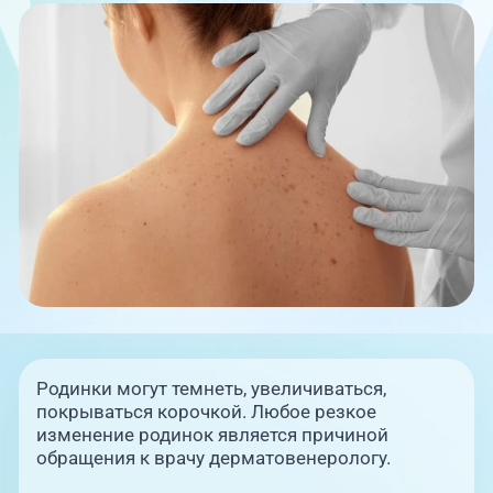
Единая справочная служба,
запись на прием
О клинике
+7 (351) 220-03-03
Блог врачей
Центр амбулаторной
онкологической помощи
Новости
+7 (7142) 927-003
Справочный телефон для
Пациентам
жителей Казахстана
PreventAGE
Родинки могут темнеть, увеличиваться,
+7 (351) 220-00-03
покрываться корочкой. Любое резкое
изменение родинок является причиной
обращения к врачу дерматовенерологу.