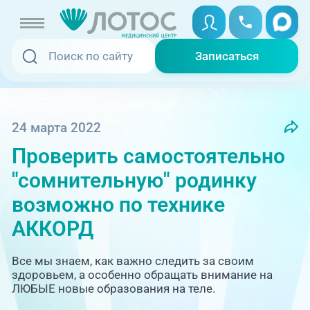
Записаться
Записаться
Записаться онлайн
Услуги и цены
Вызвать скорую
24 марта 2022
Проверить самостоятельно
Специалисты
"сомнительную" родинку
Медицина на дому
Акции
возможно по технике
АККОРД
Телемедицина
Отзывы
Все мы знаем, как важно следить за своим
Адреса клиник
здоровьем, а особенно обращать внимание на
ЛЮБЫЕ новые образования на теле.
+7 (351) 220-00-03