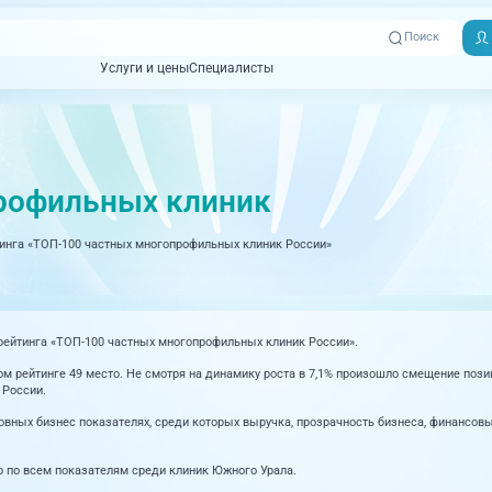
Поиск
Услуги и цены
Специалисты
Услуги и цены
Специалисты
Отзывы
Адреса клиник
Вызвать
ная томография)
УЗИ (Ультразвуковая диагностика)
Превентэйдж
Пациентам
скорую
рофильных клиник
товенерология
Оториноларингология
+7 (351) 
00-03
инга «ТОП-100 частных многопрофильных клиник России»
ративная медицина
Офтальмология
+7 (351) 
ционный кабинет
Проктология
03-03
ология
Психиатрия и психотерапия
рейтинга «ТОП-100 частных многопрофильных клиник России».
+7 (7142
927-003
логия, рефлексотерапия
Пульмонология
ом рейтинге 49 место. Не смотря на динамику роста в 7,1% произошло смещение позиц
 России.
логия
Ревматология
вных бизнес показателях, среди которых выручка, прозрачность бизнеса, финансовы
огия, маммология
Терапия
 по всем показателям среди клиник Южного Урала.