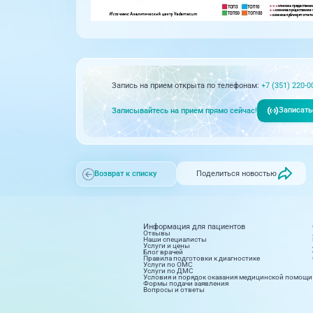
Запись на прием открыта по телефонам:
+7 (351) 220-0
Записать
Записывайтесь на прием прямо сейчас!
Поделиться новостью
Возврат к списку
Информация для пациентов
Отзывы
Наши специалисты
Услуги и цены
Блог врачей
Правила подготовки к диагностике
Услуги по ОМС
Услуги по ДМС
Условия и порядок оказания медицинской помощи
Формы подачи заявления
Вопросы и ответы