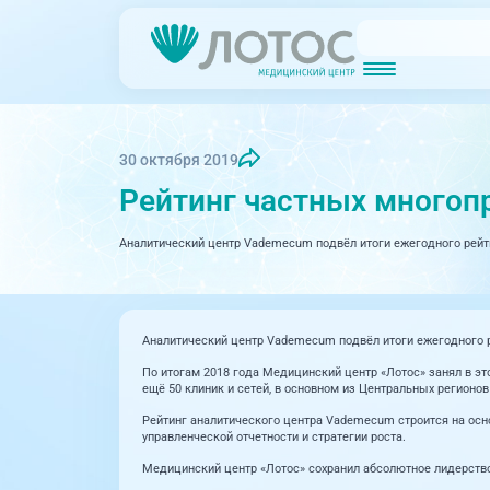
Новости
Блог врачей
МРТ (Магнитно-резонансная томография)
КТ (Компьютер
Акции
Превентэйдж
30 октября 2019
Рейтинг частных многоп
Дерма
Взрослая поликлиника
23 направления
Аналитический центр Vademecum подвёл итоги ежегодного рейт
Интег
Инфек
Акушерство и гинекология
Карди
Аллергология и иммунология
Аналитический центр Vademecum подвёл итоги ежегодного 
Невро
Вакцинация
По итогам 2018 года Медицинский центр «Лотос» занял в эт
ещё 50 клиник и сетей, в основном из Центральных регионов
Нефро
Гастроэнтерология
Рейтинг аналитического центра Vademecum строится на осно
управленческой отчетности и стратегии роста.
Онкол
Генетика
Медицинский центр «Лотос» сохранил абсолютное лидерство