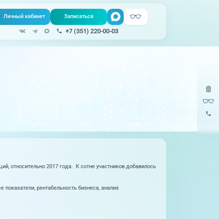
Личный кабинет
Записаться
Поиск
+7 (351) 220-00-03
Записаться онлайн
Медицина на
все услуги
Телемедицина
дому
Урология
220-
Единая справочная служба, запись
на прием
Физиопроцедуры
220-
Центр амбулаторной
Хирургия
онкологической помощи
Эндокринология
)
Справочный телефон для жителей
Казахстана
ий, относительно 2017 года. К сотне участников добавилось
е показатели, рентабельность бизнеса, анализ