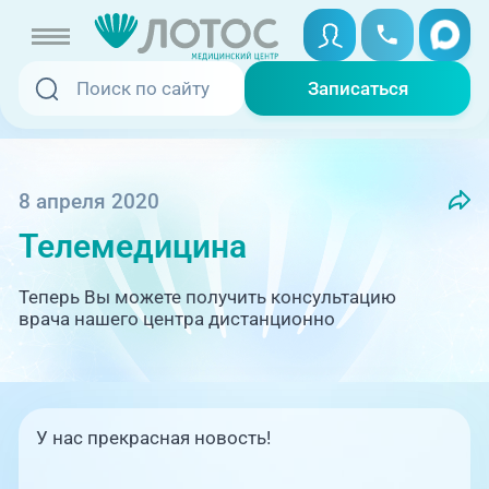
Записаться
Записаться
Записаться онлайн
Услуги и цены
Вызвать скорую
8 апреля 2020
Телемедицина
Специалисты
Медицина на дому
Теперь Вы можете получить консультацию
Акции
врача нашего центра дистанционно
Телемедицина
Отзывы
Адреса клиник
У нас прекрасная новость!
+7 (351) 220-00-03