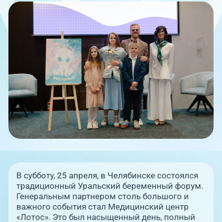
Единая справочная служба,
запись на прием
О клинике
+7 (351) 220-03-03
Блог врачей
Центр амбулаторной
онкологической помощи
Новости
+7 (7142) 927-003
Справочный телефон для
Пациентам
жителей Казахстана
PreventAGE
В субботу, 25 апреля, в Челябинске состоялся
+7 (351) 220-00-03
традиционный Уральский беременный форум.
Генеральным партнером столь большого и
важного события стал Медицинский центр
«Лотос». Это был насыщенный день, полный