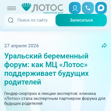
Записаться
Записаться
Записаться онлайн
Услуги и цены
Вызвать скорую
27 апреля 2026
Уральский беременный
Специалисты
форум: как МЦ «Лотос»
Медицина на дому
Акции
поддерживает будущих
родителей
Телемедицина
Отзывы
Гендер-сюрприз и лекции экспертов: клиника
Адреса клиник
«Лотос» стала экспертным партнером форума для
будущих родителей
+7 (351) 220-00-03