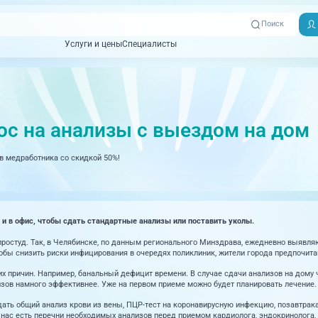
Поиск
Услуги и цены
Специалисты
Услуги и цены
Специалисты
Отзывы
Адреса клиник
Вызвать
ная томография)
УЗИ (Ультразвуковая диагностика)
Превентэйдж
Пациентам
скорую
ос на анализы с выездом на дом
товенерология
Оториноларингология
+7 (351) 
00-03
 медработника со скидкой 50%!
ративная медицина
Офтальмология
+7 (351) 
ционный кабинет
Проктология
03-03
ология
Психиатрия и психотерапия
 в офис, чтобы сдать стандартные анализы или поставить уколы.
+7 (7142
927-003
логия, рефлексотерапия
Пульмонология
простуд. Так, в Челябинске, по данным регионального Минздрава, ежедневно выявля
бы снизить риски инфицирования в очередях поликлиник, жители города предпочита
логия
Ревматология
х причин. Например, банальный дефицит времени. В случае сдачи анализов на дому ч
огия, маммология
Терапия
изов намного эффективнее. Уже на первом приеме можно будет планировать лечение.
ать общий анализ крови из вены, ПЦР-тест на коронавирусную инфекцию, позавтракать
 нас есть перечни необходимых анализов перед приемом кардиолога, эндокринолога, 