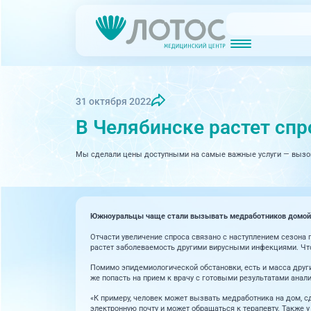
Новости
Блог врачей
МРТ (Магнитно-резонансная томография)
КТ (Компьютер
Акции
Превентэйдж
31 октября 2022
В Челябинске растет спр
Дерма
Взрослая поликлиника
23 направления
Мы сделали цены доступными на самые важные услуги — вызов
Интег
Инфек
Акушерство и гинекология
Карди
Аллергология и иммунология
Южноуральцы чаще стали вызывать медработников домой и
Невро
Вакцинация
Отчасти увеличение спроса связано с наступлением сезона 
растет заболеваемость другими вирусными инфекциями. Что
Нефро
Гастроэнтерология
Помимо эпидемиологической обстановки, есть и масса други
Онкол
же попасть на прием к врачу с готовыми результатами анал
Генетика
«К примеру, человек может вызвать медработника на дом, сд
электронную почту и может обращаться к терапевту. Также у