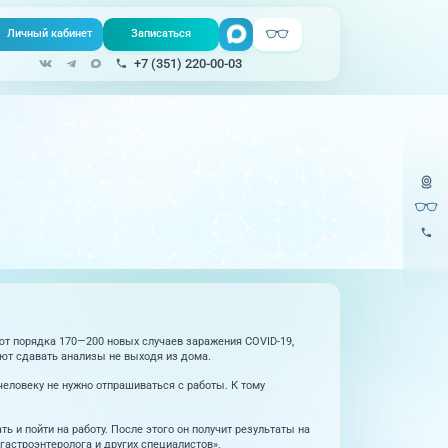
Личный кабинет
Записаться
Поиск
+7 (351) 220-00-03
Записаться онлайн
Медицина на
все услуги
Телемедицина
дому
Урология
220-
Единая справочная служба, запись
на прием
Физиопроцедуры
220-
Центр амбулаторной
Хирургия
онкологической помощи
Эндокринология
)
Справочный телефон для жителей
Казахстана
ют порядка 170—200 новых случаев заражения COVID-19,
ют сдавать анализы не выходя из дома.
еловеку не нужно отпрашиваться с работы. К тому
 и пойти на работу. После этого он получит результаты на
гастроэнтеролога и других специалистов»,