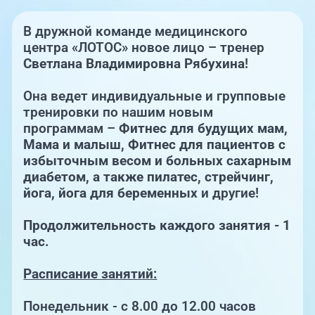
Единая справочная служба,
запись на прием
О клинике
В дружной команде медицинского
центра «ЛОТОС» новое лицо – тренер
+7 (351) 220-03-03
Блог врачей
Светлана Владимировна Рябухина
!
Центр амбулаторной
онкологической помощи
Она ведет индивидуальные и групповые
Новости
тренировки по нашим новым
+7 (7142) 927-003
программам –
Фитнес для будущих мам,
Справочный телефон для
Пациентам
Мама и малыш, Фитнес для пациентов с
жителей Казахстана
избыточным весом и больных сахарным
диабетом, а также пилатес, стрейчинг,
PreventAGE
йога, йога для беременных
и другие!
Продолжительность каждого занятия - 1
час.
+7 (351) 220-00-03
Расписание занятий:
Понедельник - с 8.00 до 12.00 часов