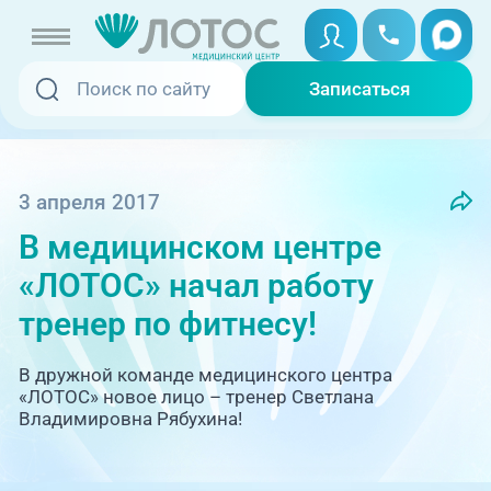
Записаться
Записаться
Записаться онлайн
Услуги и цены
Вызвать скорую
3 апреля 2017
В медицинском центре
Специалисты
«ЛОТОС» начал работу
Медицина на дому
Акции
тренер по фитнесу!
Телемедицина
Отзывы
В дружной команде медицинского центра
«ЛОТОС» новое лицо – тренер Светлана
Владимировна Рябухина!
Адреса клиник
+7 (351) 220-00-03