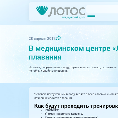
Новости
Блог врачей
МРТ (Магнитно-резонансная томография)
КТ (Компьютер
Акции
Превентэйдж
28 апреля 2017
В медицинском центре «
Дерма
Взрослая поликлиника
плавания
23 направления
Интег
Человек, погруженный в воду, теряет в весе столько, сколько в
Инфек
Акушерство и гинекология
лечебных свойств плавания.
Карди
Аллергология и иммунология
Невро
Вакцинация
Человек, погруженный в воду, теряет в весе столько, сколь
Нефро
Гастроэнтерология
лечебных свойств плавания.
Как будут проходить тренировки
Онкол
Генетика
Разминка;
Учимся правильно дышать;
Учимся правильной технике плавания;