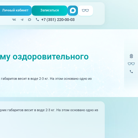
Личный кабинет
Записаться
Поиск
+7 (351) 220-00-03
Записаться онлайн
Медицина на
все услуги
Телемедицина
дому
му оздоровительного
Урология
220-
Единая справочная служба, запись
на прием
Физиопроцедуры
220-
Центр амбулаторной
габаритов весит в воде 2-3 кг. На этом основано одно из
Хирургия
онкологической помощи
Эндокринология
)
Справочный телефон для жителей
Казахстана
их габаритов весит в воде 2-3 кг. На этом основано одно из