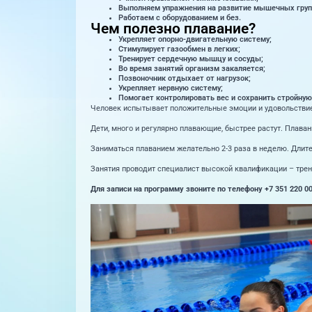
Выполняем упражнения на развитие мышечных групп
Работаем с оборудованием и без.
Чем полезно плавание?
Укрепляет опорно-двигательную систему;
Стимулирует газообмен в легких;
Тренирует сердечную мышцу и сосуды;
Во время занятий организм закаляется;
Позвоночник отдыхает от нагрузок;
Укрепляет нервную систему;
Помогает контролировать вес и сохранить стройную 
Человек испытывает положительные эмоции и удовольствие, 
Дети, много и регулярно плавающие, быстрее растут. Плава
Заниматься плаванием желательно 2-3 раза в неделю. Длител
Занятия проводит специалист высокой квалификации – тре
Для записи на программу звоните по телефону +7 351 220 00