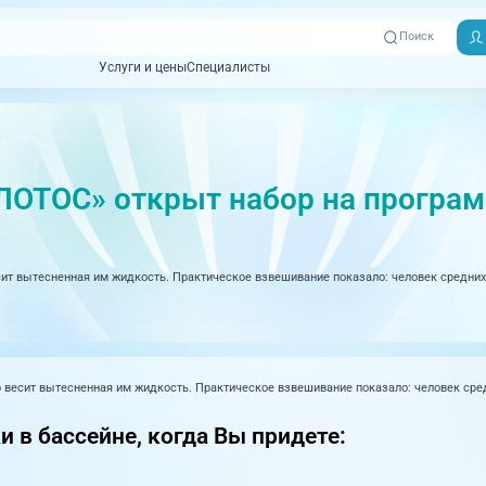
Поиск
Услуги и цены
Специалисты
Услуги и цены
Специалисты
Отзывы
Адреса клиник
Вызвать
ная томография)
УЗИ (Ультразвуковая диагностика)
Превентэйдж
Пациентам
скорую
ЛОТОС» открыт набор на програм
товенерология
Оториноларингология
+7 (351) 
00-03
ративная медицина
Офтальмология
+7 (351) 
есит вытесненная им жидкость. Практическое взвешивание показало: человек средних 
ционный кабинет
Проктология
03-03
ология
Психиатрия и психотерапия
+7 (7142
927-003
логия, рефлексотерапия
Пульмонология
ко весит вытесненная им жидкость. Практическое взвешивание показало: человек средн
логия
Ревматология
 в бассейне, когда Вы придете:
огия, маммология
Терапия