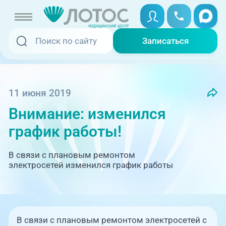
Записаться
Записаться
Записаться онлайн
Услуги и цены
Вызвать скорую
11 июня 2019
Внимание: изменился
Специалисты
график работы!
Медицина на дому
Акции
В связи с плановым ремонтом
Телемедицина
электросетей изменился график работы
Отзывы
Адреса клиник
+7 (351) 220-00-03
В связи с плановым ремонтом электросетей с