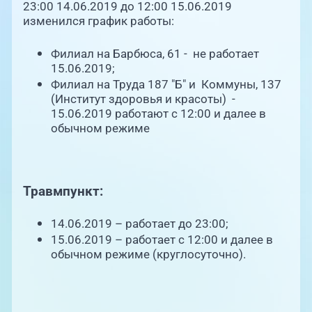
Единая справочная служба,
23:00 14.06.2019 до 12:00 15.06.2019
запись на прием
О клинике
изменился график работы:
+7 (351) 220-03-03
Филиал на Барбюса, 61 - не работает
Блог врачей
15.06.2019;
Центр амбулаторной
онкологической помощи
Филиал на Труда 187 "Б" и Коммуны, 137
Новости
(Институт здоровья и красоты) -
15.06.2019 работают с 12:00 и далее в
+7 (7142) 927-003
обычном режиме
Справочный телефон для
Пациентам
жителей Казахстана
PreventAGE
Травмпункт:
14.06.2019 – работает до 23:00;
15.06.2019 – работает с 12:00 и далее в
обычном режиме (круглосуточно).
+7 (351) 220-00-03