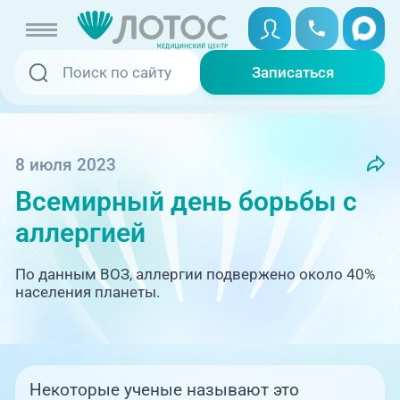
Записаться
Записаться
Записаться онлайн
Услуги и цены
Вызвать скорую
8 июля 2023
Всемирный день борьбы с
Специалисты
аллергией
Медицина на дому
Акции
По данным ВОЗ, аллергии подвержено около 40%
Телемедицина
населения планеты.
Отзывы
Адреса клиник
+7 (351) 220-00-03
Некоторые ученые называют это