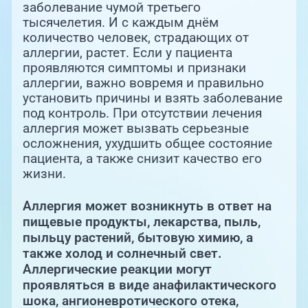
Единая справочная служба,
заболевание чумой третьего
запись на прием
О клинике
тысячелетия. И с каждым днём
количество человек, страдающих от
+7 (351) 220-03-03
аллергии, растет. Если у пациента
Блог врачей
проявляются симптомы и признаки
Центр амбулаторной
онкологической помощи
аллергии, важно вовремя и правильно
Новости
установить причины и взять заболевание
под контроль. При отсутствии лечения
+7 (7142) 927-003
аллергия может вызвать серьезные
Справочный телефон для
Пациентам
осложнения, ухудшить общее состояние
жителей Казахстана
пациента, а также снизит качество его
жизни.
PreventAGE
Аллергия может возникнуть в ответ на
пищевые продукты, лекарства, пыль,
пыльцу растений, бытовую химию, а
также холод и солнечный свет.
+7 (351) 220-00-03
Аллергические реакции могут
проявляться в виде анафилактического
шока, ангионевротического отека,