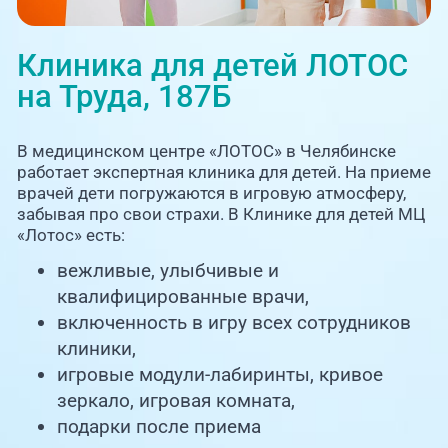
Единая справочная служба,
запись на прием
О клинике
Клиника для детей ЛОТОС
+7 (351) 220-03-03
Блог врачей
на Труда, 187Б
Центр амбулаторной
онкологической помощи
Новости
В медицинском центре «ЛОТОС» в Челябинске
+7 (7142) 927-003
работает экспертная клиника для детей. На приеме
врачей дети погружаются в игровую атмосферу,
Справочный телефон для
Пациентам
жителей Казахстана
забывая про свои страхи. В Клинике для детей МЦ
«Лотос» есть:
PreventAGE
вежливые, улыбчивые и
квалифицированные врачи,
включенность в игру всех сотрудников
клиники,
игровые модули-лабиринты, кривое
+7 (351) 220-00-03
зеркало, игровая комната,
подарки после приема