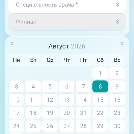
Единая справочная служба,
Специальность врача *
запись на прием
О клинике
Филиал
+7 (351) 220-03-03
Блог врачей
Центр амбулаторной
онкологической помощи
Новости
Август
2026
+7 (7142) 927-003
Справочный телефон для
Пациентам
Пн
Вт
Ср
Чт
Пт
Сб
Вс
жителей Казахстана
1
2
PreventAGE
3
4
5
6
7
8
9
10
11
12
13
14
15
16
+7 (351) 220-00-03
17
18
19
20
21
22
23
24
25
26
27
28
29
30