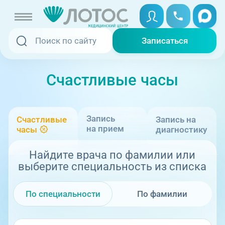
Записаться
Записаться
Записаться онлайн
Счастливые часы
Услуги и цены
Вызвать скорую
Специалисты
Запись
Счастливые
Запись на
Медицина на дому
на прием
часы
диагностику
Акции
Найдите врача по фамилии или
Телемедицина
выберите специальность из списка
Отзывы
По специальности
По фамилии
Адреса клиник
+7 (351) 220-00-03