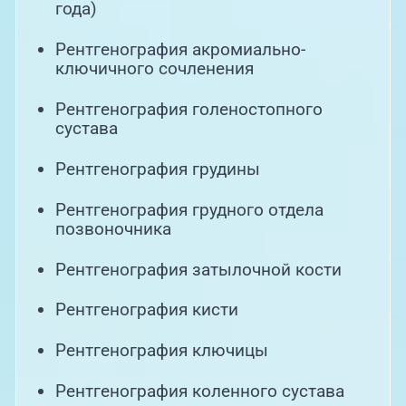
года)
Рентгенография акромиально-
ключичного сочленения
Рентгенография голеностопного
сустава
Рентгенография грудины
Рентгенография грудного отдела
позвоночника
Рентгенография затылочной кости
Рентгенография кисти
Рентгенография ключицы
Рентгенография коленного сустава