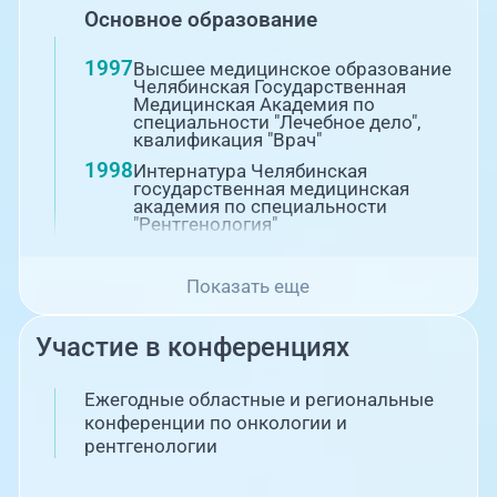
Основное образование
1997
Высшее медицинское образование
Челябинская Государственная
Медицинская Академия по
специальности "Лечебное дело",
квалификация "Врач"
1998
Интернатура Челябинская
государственная медицинская
академия по специальности
"Рентгенология"
Повышение квалификации
Показать еще
2014
Профессиональная переподготовка
в ФГБОУ ВПО "Южно-Уральский
Участие в конференциях
государственный медицинский
университет" Министерства
здравоохранения РФ по
специальности "Радиотерапия"
Ежегодные областные и региональные
конференции по онкологии и
2018
Повышение квалификации в ЧУ
ДПО "Институт переподготовки и
рентгенологии
повышения квалификации
специалистов здравоохранения" по