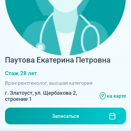
Единая справочная служба,
запись на прием
О клинике
+7 (351) 220-03-03
Блог врачей
Центр амбулаторной
онкологической помощи
Новости
+7 (7142) 927-003
Справочный телефон для
Пациентам
Паутова Екатерина Петровна
жителей Казахстана
Стаж 28 лет
PreventAGE
Врач-рентгенолог, высшая категория
г. Златоуст, ул. Щербакова 2,
на карте
строение 1
+7 (351) 220-00-03
Записаться