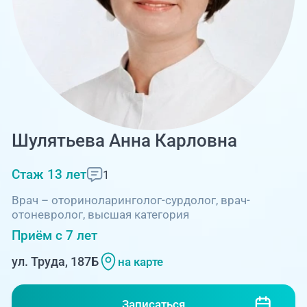
Единая справочная служба,
запись на прием
О клинике
+7 (351) 220-03-03
Блог врачей
Центр амбулаторной
онкологической помощи
Новости
+7 (7142) 927-003
Справочный телефон для
Пациентам
Шулятьева Анна Карловна
жителей Казахстана
Стаж 13 лет
1
PreventAGE
Врач – оториноларинголог-сурдолог, врач-
отоневролог, высшая категория
Приём с 7 лет
+7 (351) 220-00-03
ул. Труда, 187Б
на карте
Записаться