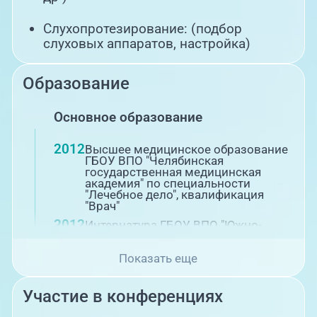
Слухопротезирование: (подбор
слуховых аппаратов, настройка)
Образование
Основное образование
2012
Высшее медицинское образование
ГБОУ ВПО "Челябинская
государственная медицинская
академия" по специальности
"Лечебное дело", квалификация
"Врач"
2012
Интернатура ГБОУ ВПО "Южно-
Уральский государственный
медицинский университет" по
Показать еще
специальности
"Оториноларингология"
2015
Ординатура ГБОУ ВПО "Южно-
Участие в конференциях
Уральский государственный
медицинский университет" по