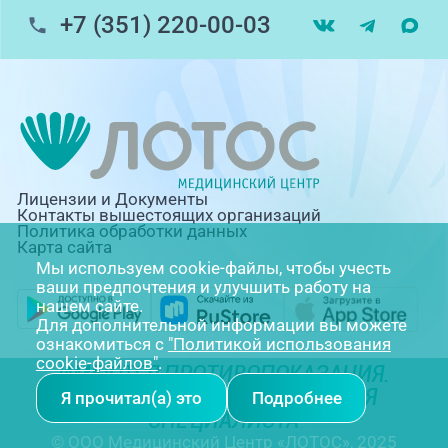
+7 (351) 220-00-03
Лицензии и Документы
Контакты вышестоящих организаций
Политика обработки данных
Карта сайта
Мы используем cookie-файлы, чтобы учесть
ваши предпочтения и улучшить работу на
нашем сайте.
Для дополнительной информации вы можете
ознакомиться с
"Политикой использования
cookie-файлов"
.
ИМЕЮТСЯ ПРОТИВОПОКАЗАНИЯ.
НЕОБХОДИМА КОНСУЛЬТАЦИЯ
Я прочитал(а) это
Подробнее
СПЕЦИАЛИСТА
© ООО Медицинский Центр «ЛОТОС», 2025