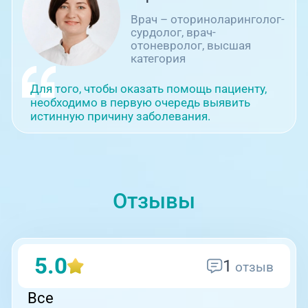
головокружением и
неустойчивостью"
Врач – оториноларинголог-
сурдолог, врач-
2025
Аккредитация в ФГБОУ ДПО
отоневролог, высшая
РМАНПО Минздрава России по
категория
специальности
"Оториноларингология",
действующая до 14.11.2030
Для того, чтобы оказать помощь пациенту,
2026
Профессиональная переподготовка
необходимо в первую очередь выявить
"Специалист в области
истинную причину заболевания.
слухопротезирования
(сурдоакустик)" ГК "Исток-Аудио"
Отзывы
5.0
1
отзыв
Все