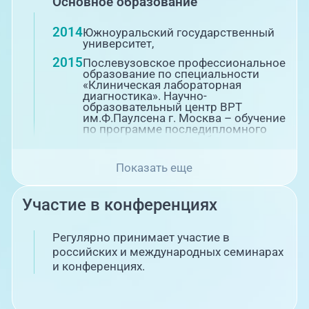
Основное образование
2014
Южноуральский государственный
университет,
2015
Послевузовское профессиональное
образование по специальности
«Клиническая лабораторная
диагностика». Научно-
образовательный центр ВРТ
им.Ф.Паулсена г. Москва – обучение
по программе последипломного
профессионального образования
«Вспомогательные репродуктивные
технологии для эмбриологов с
Показать еще
практическим курсом».
Участие в конференциях
Регулярно принимает участие в
российских и международных семинарах
и конференциях.