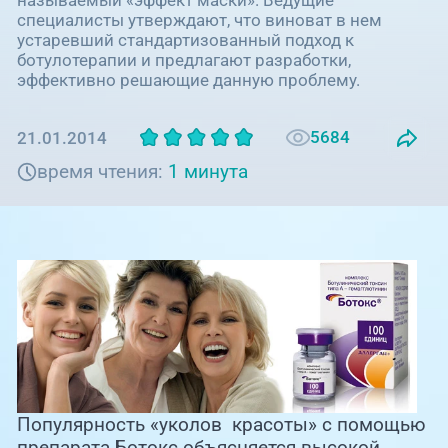
Единая справочная служба,
запись на прием
специалисты утверждают, что виноват в нем
О клинике
устаревший стандартизованный подход к
ботулотерапии и предлагают разработки,
+7 (351) 220-03-03
эффективно решающие данную проблему.
Блог врачей
Центр амбулаторной
онкологической помощи
5684
21.01.2014
Новости
+7 (7142) 927-003
время чтения:
1 минута
Справочный телефон для
Пациентам
жителей Казахстана
PreventAGE
+7 (351) 220-00-03
Популярность «уколов красоты» с помощью
препарата Ботокс объясняется высокой