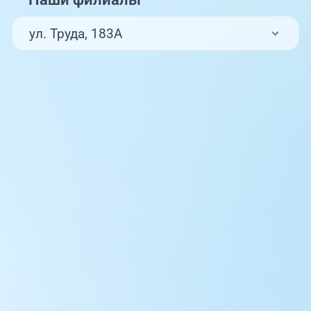
ул. Труда, 183А
ул. Труда, 187Б
ул. Труда, 187Б (Клиника для детей,
педиатрия)
Комсомольский проспект, 80
ул. 250-летия Челябинска, 73
ул. Университетская Набережная, 28
пр-т Ленина, 17
г. Копейск: пр-т Славы, 7