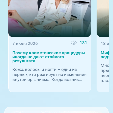
131
7 июля 2026
18 ию
Почему косметические процедуры
Мифы 
иногда не дают стойкого
подхо
результата
Многи
Кожа, волосы и ногти – одни из
прыщи
первых, кто реагирует на изменения
перех
внутри организма. Когда возник...
плохой