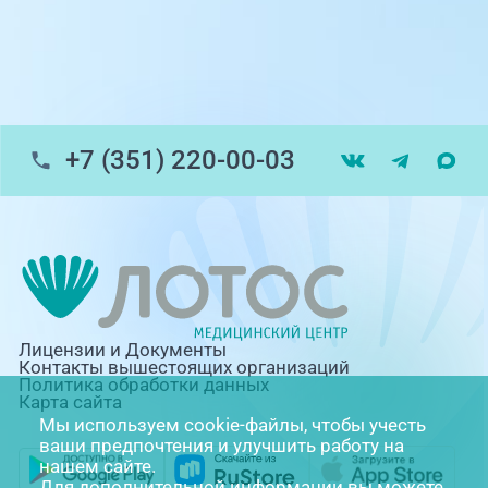
г. Златоуст, ул. Щербакова 2, строение 1
Травмпункт, ул.Труда, 187Д
ул. Труда, 183Б (Скорая медицинская
помощь)
+7 (351) 220-00-03
Профосмотры, ул.Труда, 183Б
ЦАОП, ул. Труда, 187Б
г. Златоуст, ул. Щербакова 2, строение 1
(ЦАОП)
Лицензии и Документы
Контакты вышестоящих организаций
Политика обработки данных
Карта сайта
Мы используем cookie-файлы, чтобы учесть
ваши предпочтения и улучшить работу на
нашем сайте.
Для дополнительной информации вы можете