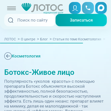
Записаться
Записаться
Записаться онлайн
>
>
>
>
Бо
ЛОТОС
О центре
Блог
Cтатьи по теме Косметология
Услуги и цены
Вызвать скорую
Специалисты
Косметология
Медицина на дому
Акции
Ботокс-Живое лицо
Телемедицина
Популярность «уколов красоты» с помощью
Отзывы
препарата Ботокс объясняется высокой
эффективностью, полной безопасностью,
продолжительностью и скоростью наступления
Адреса клиник
эффекта. Есть лишь один нюанс: препарат влияет
+7 (351) 220-00-03
на мимику, делая ее малоподвижной - так
называемый «эффект маски». Ведущие