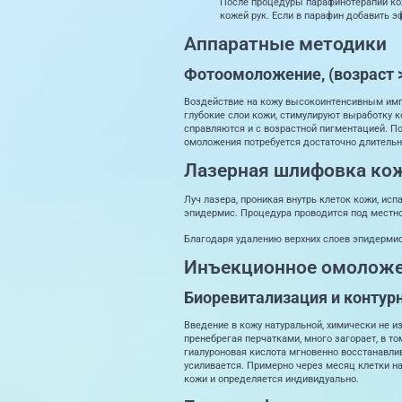
После процедуры парафинотерапии кож
кожей рук. Если в парафин добавить 
Аппаратные методики
Фотоомоложение, (возраст >
Воздействие на кожу высокоинтенсивным импу
глубокие слои кожи, стимулируют выработку 
справляются и с возрастной пигментацией. По
омоложения потребуется достаточно длительны
Лазерная шлифовка кож
Луч лазера, проникая внутрь клеток кожи, ис
эпидермис. Процедура проводится под местно
Благодаря удалению верхних слоев эпидермис
Инъекционное омоложе
Биоревитализация и контурн
Введение в кожу натуральной, химически не и
пренебрегая перчатками, много загорает, в т
гиалуроновая кислота мгновенно восстанавли
усиливается. Примерно через месяц клетки н
кожи и определяется индивидуально.