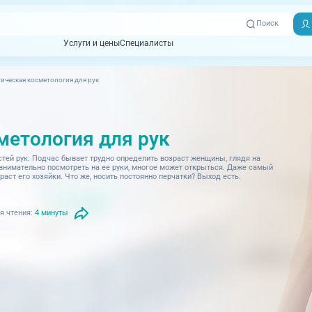
Поиск
Услуги и цены
Специалисты
Услуги и цены
Специалисты
ическая косметология для рук
Отзывы
Адреса клиник
Вызвать
ная томография)
УЗИ (Ультразвуковая диагностика)
Превентэйдж
Пациентам
скорую
метология для рук
товенерология
Оториноларингология
+7 (351) 
00-03
ративная медицина
Офтальмология
тей рук: Подчас бывает трудно определить возраст женщины, глядя на
 внимательно посмотреть на ее руки, многое может открыться. Даже самый
ст его хозяйки. Что же, носить постоянно перчатки? Выход есть.
+7 (351) 
ционный кабинет
Проктология
03-03
ология
Психиатрия и психотерапия
я чтения:
4 минуты
+7 (7142
927-003
логия, рефлексотерапия
Пульмонология
логия
Ревматология
огия, маммология
Терапия