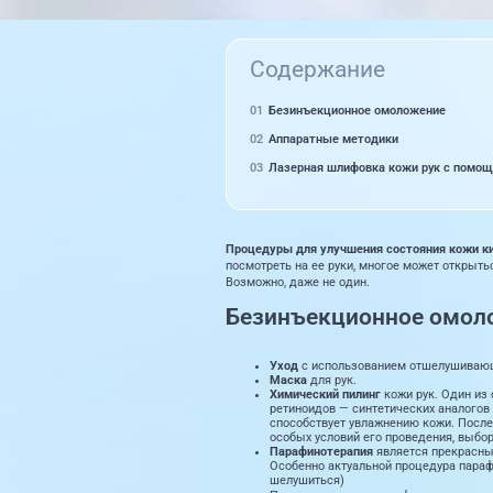
Содержание
Безинъекционное омоложение
Аппаратные методики
Лазерная шлифовка кожи рук с помощ
Процедуры для улучшения состояния кожи ки
посмотреть на ее руки, многое может открыть
Возможно, даже не один.
Безинъекционное омол
Уход
с использованием отшелушивающ
Маска
для рук.
Химический пилинг
кожи рук. Один из
ретиноидов — синтетических аналогов 
способствует увлажнению кожи. После 
особых условий его проведения, выбор
Парафинотерапия
является прекрасным
Особенно актуальной процедура парафи
шелушиться)