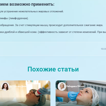
нием возможно применить:
ля устранения нежелательных жировых отложений.
 лимфы (лимфодренаж).
ообращения. За счет стимуляции мышц происходит дополнительное сжигание жира.
яжки дряблой и обвисшей кожи. (эффективность зависит от степени изменений. При 
10.0
Похожие статьи
Антонова Диана
Лебедева Лилия