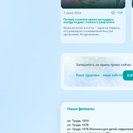
124
7 июля 2026
Почему косметические процедуры
иногда не дают стойкого результата
Кожа, волосы и ногти – одни из первых,
кто реагирует на изменения внутри
организма. Когда возник...
Запишитесь на прием прямо сейчас
Ваше здоровье - наша забота!
Наши филиалы
ул. Труда, 183А
ул. Труда, 187Б
ул. Труда, 187Б (Клиника для детей, педиатрия