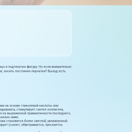
цо и подтянутую фигуру. Но если внимательно
, носить постоянно перчатки? Выход есть.
ми на основе гликолевой кислоты или
пидермиса, стимулирует синтез коллагена,
из-за выраженной травматичности последнего,
казано ниже.
жа становится более светлой, увлажненной.
ует (сохнет, обветривается, трескается,