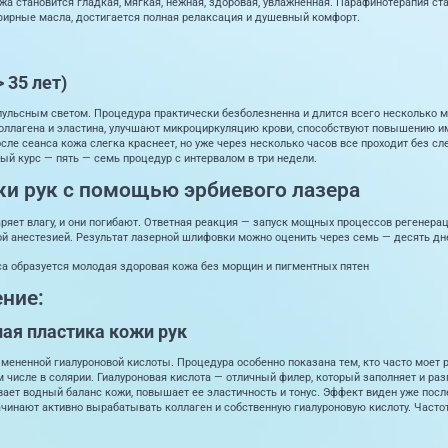
а становится гладкая, мягкая, нежная, здоровая, увлажненная. Парафинотерапия ста
эфирные масла, достигается полная релаксация и душевный комфорт.
 35 лет)
льсным светом. Процедура практически безболезненна и длится всего несколько ми
коллагена и эластина, улучшают микроциркуляцию крови, способствуют повышению и
сле сеанса кожа слегка краснеет, но уже через несколько часов все проходит без с
й курс — пять — семь процедур с интервалом в три недели.
и рук с помощью эрбиевого лазера
паряет влагу, и они погибают. Ответная реакция — запуск мощных процессов регенер
й анестезией. Результат лазерной шлифовки можно оценить через семь — десять дн
а образуется молодая здоровая кожа без морщин и пигментных пятен
ние:
ая пластика кожи рук
змененной гиалуроновой кислоты. Процедура особенно показана тем, кто часто моет 
ом числе в солярии. Гиалуроновая кислота — отличный филер, который заполняет и ра
вает водный баланс кожи, повышает ее эластичность и тонус. Эффект виден уже пос
ачинают активно вырабатывать коллаген и собственную гиалуроновую кислоту. Частот