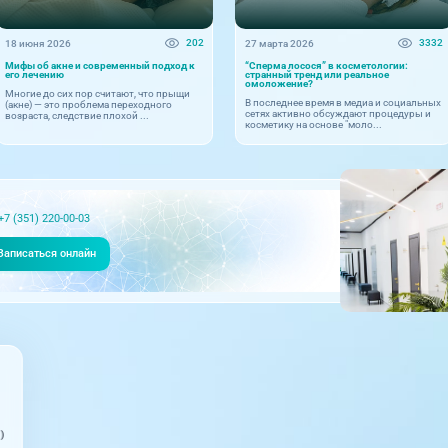
202
3332
18 июня 2026
27 марта 2026
Мифы об акне и современный подход к
“Сперма лосося” в косметологии:
его лечению
странный тренд или реальное
омоложение?
Многие до сих пор считают, что прыщи
В последнее время в медиа и социальных
(акне) — это проблема переходного
сетях активно обсуждают процедуры и
возраста, следствие плохой ...
косметику на основе "моло...
+7 (351) 220-00-03
Записаться онлайн
)