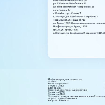
Комсомольский проспект, 80
ул. 250-летия Челябинска, 73
ул. Университетская Набережная, 28
пр-т Ленина, 17
г. Копейск: пр-т Славы, 7
г. Златоуст, ул. Щербакова 2, строение 1
Травмпункт, ул.Труда, 187Д
ул. Труда, 183Б (Скорая медицинская помощ
Профосмотры, ул.Труда, 183Б
ЦАОП, ул. Труда, 187Б
г. Златоуст, ул. Щербакова 2, строение 1 (ЦАО
Информация для пациентов
Отзывы
Наши специалисты
Услуги и цены
Блог врачей
Правила подготовки к диагностике
Услуги по ОМС
Услуги по ДМС
Условия и порядок оказания медицинской помощи
Формы подачи заявления
Вопросы и ответы