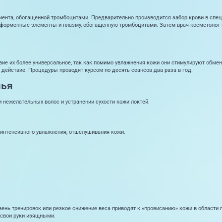
иента, обогащенной тромбоцитами. Предварительно производится забор крови в специ
а форменные элементы и плазму, обогащенную тромбоцитами. Затем врач косметолог
ие их более универсальное, так как помимо увлажнения кожи они стимулируют обме
действие. Процедуры проводят курсом по десять сеансов два раза в год.
чья
и нежелательных волос и устранении сухости кожи локтей.
 интенсивного увлажнения, отшелушивания кожи.
вень тренировок или резкое снижение веса приводят к «провисанию» кожи в области 
 свои руки изящными.