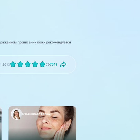
выраженном провисании кожи рекомендуется
7541
4.2013
Охотникова Елена
Нужный Виктор