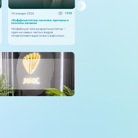
1538
16 января 2026
13 августа 2025
«Кофейные пятна» на коже: причины и
Малоинвазивная эстетическая хир
способы лечения
Плазмотерапия – это метод
«Кофейные» или возрастные пятна –
использования инъекционной фор
один из самых частых видов
богатой тромбоцитами плазмы кро
гиперпигментации кожи у взрослых.
са...