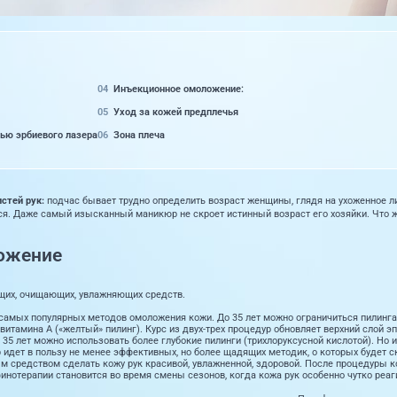
Инъекционное омоложение:
Уход за кожей предплечья
ью эрбиевого лазера
Зона плеча
стей рук:
подчас бывает трудно определить возраст женщины, глядя на ухоженное ли
ся. Даже самый изысканный маникюр не скроет истинный возраст его хозяйки. Что же
ожение
их, очищающих, увлажняющих средств.
 самых популярных методов омоложения кожи. До 35 лет можно ограничиться пилинга
витамина А («желтый» пилинг). Курс из двух-трех процедур обновляет верхний слой э
35 лет можно использовать более глубокие пилинги (трихлоруксусной кислотой). Но 
 идет в пользу не менее эффективных, но более щадящих методик, о которых будет с
 средством сделать кожу рук красивой, увлажненной, здоровой. После процедуры ко
нотерапии становится во время смены сезонов, когда кожа рук особенно чутко реагир