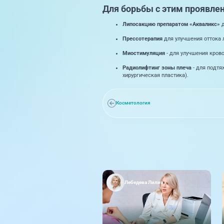
Для борьбы с этим проявле
Липосакцию препаратом «Акваликс»
д
Прессотерапия
для улучшения оттока
Миостимуляция
- для улучшения кров
Радиолифтинг зоны плеча
- для подт
хирургическая пластика).
Косметология
Лебедева Лилия