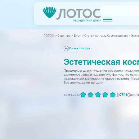
ЛОТОС
>
О центре
>
Блог
>
Cтатьи по теме Косметология
>
Эстет
Новости
Блог врачей
МРТ (Магнитно-резонансная томография)
КТ (Компьютер
Акции
Превентэйдж
Косметология
Эстетическая кос
Дерма
Взрослая поликлиника
23 направления
Интег
Процедуры для улучшения состояния кожи кис
ухоженное лицо и подтянутую фигуру. Но если
изысканный маникюр не скроет истинный возра
Инфек
Возможно, даже не один
Акушерство и гинекология
Карди
Аллергология и иммунология
врем
7541
10.04.2013
Невро
Вакцинация
Нефро
Гастроэнтерология
Онкол
Генетика