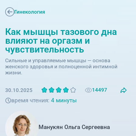
Единая справочная служба,
запись на прием
О клинике
Гинекология
+7 (351) 220-03-03
Блог врачей
Как мышцы тазового дна
Центр амбулаторной
онкологической помощи
влияют на оргазм и
Новости
чувствительность
+7 (7142) 927-003
Справочный телефон для
Пациентам
Сильные и управляемые мышцы — основа
жителей Казахстана
женского здоровья и полноценной интимной
жизни.
PreventAGE
14497
30.10.2025
время чтения:
4 минуты
+7 (351) 220-00-03
Манукян Ольга Сергеевна