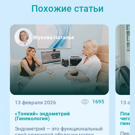
Похожие статьи
Жукова Наталья
1695
13 февраля 2026
13 ок
«Тонкий» эндометрий
Плани
(Гинекология)
чего 
гинек
Эндометрий — это функциональный
Первы
слой слизистой оболочки матки,