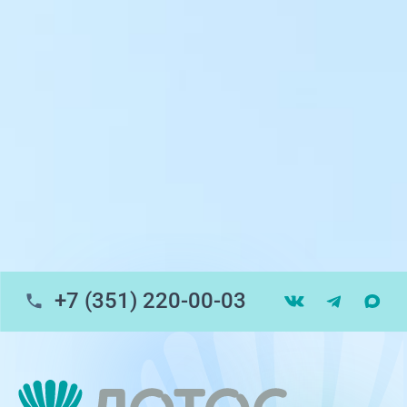
ул. Университетская Набережная, 28
пр-т Ленина, 17
г. Копейск: пр-т Славы, 7
г. Златоуст, ул. Щербакова 2, строение 1
Травмпункт, ул.Труда, 187Д
ул. Труда, 183Б (Скорая медицинская
помощь)
+7 (351) 220-00-03
Профосмотры, ул.Труда, 183Б
ЦАОП, ул. Труда, 187Б
г. Златоуст, ул. Щербакова 2, строение 1