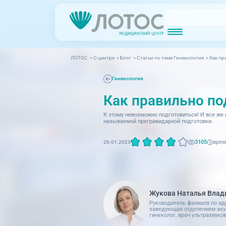
ЛОТОС
>
О центре
>
Блог
>
Cтатьи по теме Гинекология
>
Как пр
Новости
Блог врачей
МРТ (Магнитно-резонансная томография)
КТ (Компьютер
Акции
Превентэйдж
Гинекология
Как правильно по
Дерма
Взрослая поликлиника
23 направления
Интег
К этому невозможно подготовиться! И все же 
называемой прегравидарной подготовки.
Инфек
Акушерство и гинекология
врем
3105
26.01.2023
Карди
Аллергология и иммунология
Невро
Вакцинация
Нефро
Гастроэнтерология
Жукова Наталья Влад
Онкол
Руководитель филиала по ад
Генетика
заведующая отделением акуш
гинеколог, врач ультразвуко