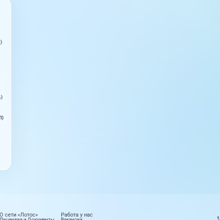
)
ь)
П)
О сети «Лотос»
Работа у нас
Лицензии и Документы
Вакансии