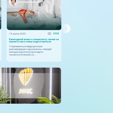
Сысоева Виктория
Жукова Наталья
2908
14 июля 2025
16 июня 2025
Ежегодный визит к гинекологу: зачем он
Климакс не приговор: как
нужен и как к нему подготовиться
заместительная гормональная тер
помогает вернуть качество жизни
Современные медицинские
Вопросы гормонального здоровья
рекомендации однозначны: каждая
женщин остаются актуальными на
женщина должна проходить
протяжении всей жизни. Однако
гинекологический ос...
особенно...