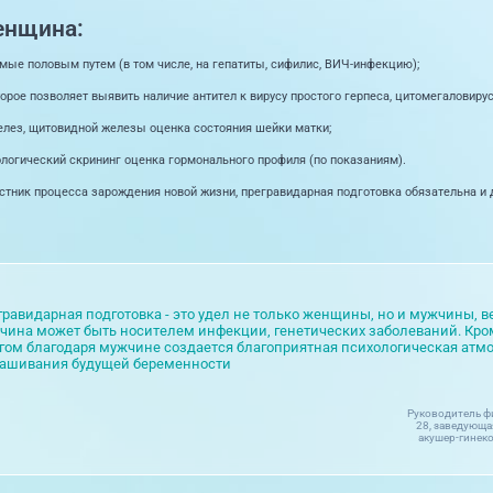
енщина:
мые половым путем (в том числе, на гепатиты, сифилис, ВИЧ-инфекцию);
рое позволяет выявить наличие антител к вирусу простого герпеса, цитомегаловирусу
елез, щитовидной железы оценка состояния шейки матки;
логический скрининг оценка гормонального профиля (по показаниям).
стник процесса зарождения новой жизни, прегравидарная подготовка обязательна и 
гравидарная подготовка - это удел не только женщины, но и мужчины, в
чина может быть носителем инфекции, генетических заболеваний. Кром
гом благодаря мужчине создается благоприятная психологическая атм
ашивания будущей беременности
Руководитель ф
28, заведующа
акушер-гинеко