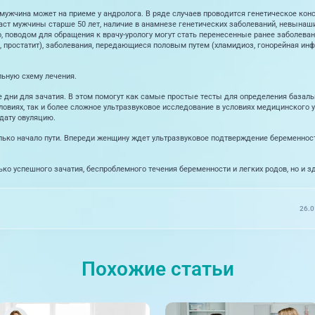
мужчина может на приеме у андролога. В ряде случаев проводится генетическое конс
аст мужчины старше 50 лет, наличие в анамнезе генетических заболеваний, невынаш
, поводом для обращения к врачу-урологу могут стать перенесенные ранее заболеван
 простатит), заболевания, передающиеся половым путем (хламидиоз, гонорейная инф
льную схему лечения.
 дни для зачатия. В этом помогут как самые простые тесты для определения базаль
виях, так и более сложное ультразвуковое исследование в условиях медицинского у
дату овуляцию.
лько начало пути. Впереди женщину ждет ультразвуковое подтверждение беременност
лько успешного зачатия, беспроблемного течения беременности и легких родов, но и
26.0
Похожие статьи