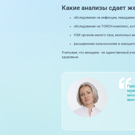
Какие анализы сдает ж
обследование на инфекции, передавае
обследование на TORCH-комплекс, кото
УЗИ органов малого таза, молочных ж
расширенная кольпоскопия и онкоцито
Учитывая, что женщина - не единственный уча
здоровым.
Пре
муж
мно
вын