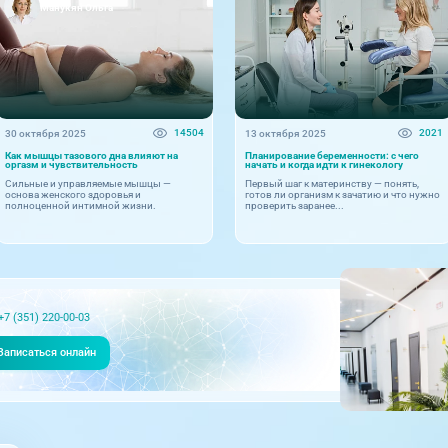
Манукян Ольга
14504
2021
30 октября 2025
13 октября 2025
Как мышцы тазового дна влияют на
Планирование беременности: с чего
оргазм и чувствительность
начать и когда идти к гинекологу
Сильные и управляемые мышцы —
Первый шаг к материнству — понять,
основа женского здоровья и
готов ли организм к зачатию и что нужно
полноценной интимной жизни.
проверить заранее...
+7 (351) 220-00-03
Записаться онлайн