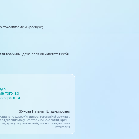
, токсоплазме и краснухе;
для мужчины, даже если он чувствует себя
едь
е того, во
осфера для
Жукова Наталья Владимировна
илиала по адресу Университетская Набережная,
я отделением акушерства и гинекологии, врач –
лог, врач ультразвуковой диагностики, высшая
категория