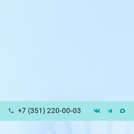
ул. 250-летия Челябинска, 73
ул. Университетская Набережная, 28
пр-т Ленина, 17
г. Копейск: пр-т Славы, 7
г. Златоуст, ул. Щербакова 2, строение 1
Травмпункт, ул.Труда, 187Д
ул. Труда, 183Б (Скорая медицинская
помощь)
+7 (351) 220-00-03
Профосмотры, ул.Труда, 183Б
ЦАОП, ул. Труда, 187Б