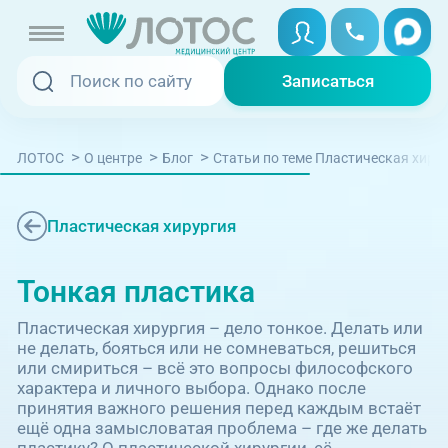
Записаться
Записаться
Записаться онлайн
>
>
>
ЛОТОС
О центре
Блог
Cтатьи по теме Пластическая хиру
Услуги и цены
Вызвать скорую
Специалисты
Пластическая хирургия
Медицина на дому
Акции
Тонкая пластика
Телемедицина
Пластическая хирургия – дело тонкое. Делать или
Отзывы
не делать, бояться или не сомневаться, решиться
или смириться – всё это вопросы философского
характера и личного выбора. Однако после
Адреса клиник
принятия важного решения перед каждым встаёт
+7 (351) 220-00-03
ещё одна замысловатая проблема – где же делать
пластику? О пластической хирургии, её