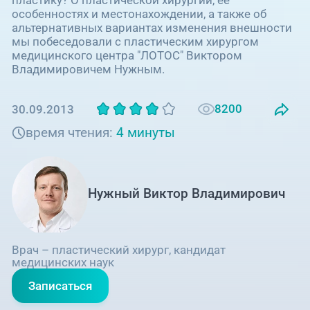
Единая справочная служба,
запись на прием
особенностях и местонахождении, а также об
О клинике
альтернативных вариантах изменения внешности
мы побеседовали с пластическим хирургом
+7 (351) 220-03-03
медицинского центра "ЛОТОС" Виктором
Блог врачей
Центр амбулаторной
Владимировичем Нужным.
онкологической помощи
Новости
8200
30.09.2013
+7 (7142) 927-003
время чтения:
4 минуты
Справочный телефон для
Пациентам
жителей Казахстана
PreventAGE
Нужный Виктор Владимирович
Врач – пластический хирург, кандидат
+7 (351) 220-00-03
медицинских наук
Записаться