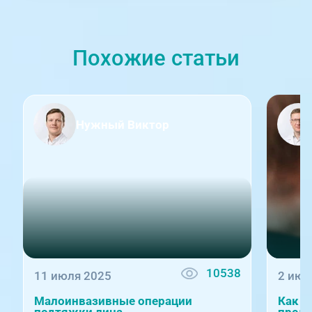
Похожие статьи
Нужный Виктор
10538
11 июля 2025
2 июн
Малоинвазивные операции
Как с