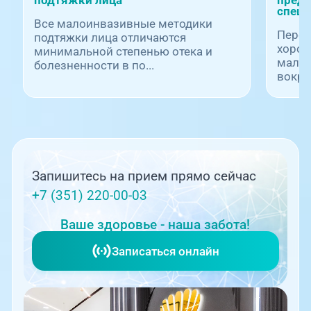
подтяжки лица
предо
специ
Все малоинвазивные методики
Перес
подтяжки лица отличаются
хорош
минимальной степенью отека и
малои
болезненности в по...
вокруг
Запишитесь на прием прямо сейчас
+7 (351) 220-00-03
Ваше здоровье - наша забота!
Записаться онлайн