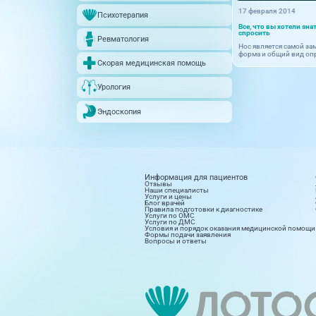
17 февраля 2014
Психотерапия
Все, что вы хотели зна
спросить
Ревматология
Нос является самой за
форма и общий вид опр
Скорая медицинская помощь
Урология
Эндоскопия
Информация для пациентов
Отзывы
Наши специалисты
Услуги и цены
Блог врачей
Правила подготовки к диагностике
Услуги по ОМС
Услуги по ДМС
Условия и порядок оказания медицинской помощи
Формы подачи заявления
Вопросы и ответы
Диагностика
Косм
8 направлений
15 на