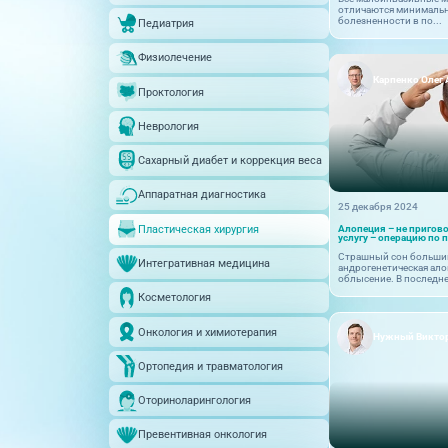
отличаются минимальн
болезненности в по...
Педиатрия
Физиолечение
Карпенко Олег
Проктология
Неврология
Сахарный диабет и коррекция веса
Аппаратная диагностика
25 декабря 2024
Алопеция – не пригов
Пластическая хирургия
услугу – операцию по 
Страшный сон больши
Интегративная медицина
андрогенетическая ало
облысение. В последне
Косметология
Онкология и химиотерапия
Нужный Викто
Ортопедия и травматология
Оториноларингология
Превентивная онкология