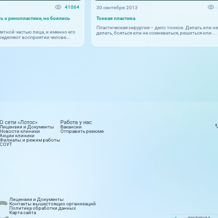
41064
30 сентября 2013
ть о ринопластике, но боялись
Тонкая пластика
Пластическая хирургия – дело тонкое. Делать или не
метной частью лица, и именно его
делать, бояться или не сомневаться, решиться или ...
еделяют восприятие челове...
О сети «Лотос»
Работа у нас
Лицензии и Документы
Вакансии
Новости клиники
Отправить резюме
Акции клиники
Филиалы и режим работы
СОУТ
етология
Лабораторные исследования
Лицензии и Документы
правлений
16 направлений
Контакты вышестоящих организаций
Политика обработки данных
Карта сайта