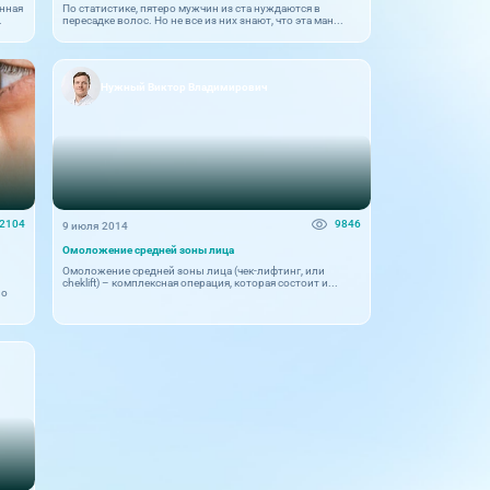
нная
По статистике, пятеро мужчин из ста нуждаются в
.
пересадке волос. Но не все из них знают, что эта ман...
Нужный Виктор Владимирович
2104
9846
9 июля 2014
Омоложение средней зоны лица
Омоложение средней зоны лица (чек-лифтинг, или
cheklift) – комплексная операция, которая состоит и...
но