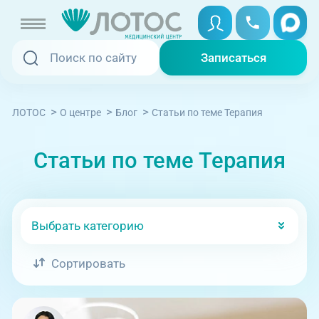
Записаться
Записаться
Записаться онлайн
>
>
>
Cтатьи по теме Терапия
ЛОТОС
О центре
Блог
Услуги и цены
Вызвать скорую
Статьи по теме Терапия
Специалисты
Медицина на дому
Акции
Выбрать категорию
Телемедицина
Отзывы
Сортировать
Адреса клиник
+7 (351) 220-00-03