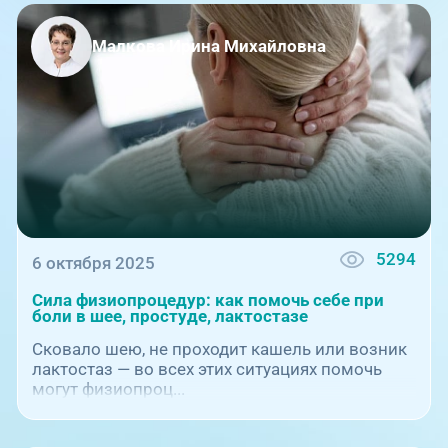
Единая справочная служба,
запись на прием
О клинике
Малкова Ирина Михайловна
+7 (351) 220-03-03
Блог врачей
Центр амбулаторной
онкологической помощи
Новости
+7 (7142) 927-003
Справочный телефон для
Пациентам
жителей Казахстана
PreventAGE
5294
6 октября 2025
Сила физиопроцедур: как помочь себе при
боли в шее, простуде, лактостазе
Сковало шею, не проходит кашель или возник
лактостаз — во всех этих ситуациях помочь
+7 (351) 220-00-03
могут физиопроц...