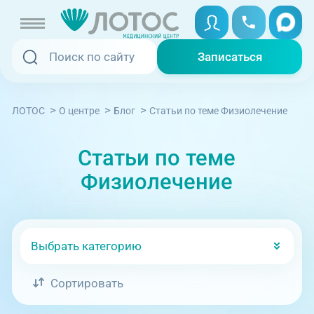
Записаться
Записаться
Записаться онлайн
>
>
>
Cтатьи по теме Физиолечение
ЛОТОС
О центре
Блог
Услуги и цены
Вызвать скорую
Статьи по теме
Специалисты
Физиолечение
Медицина на дому
Акции
Телемедицина
Отзывы
Выбрать категорию
Адреса клиник
Сортировать
+7 (351) 220-00-03