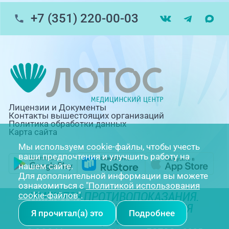
+7 (351) 220-00-03
Лицензии и Документы
Контакты вышестоящих организаций
Политика обработки данных
Карта сайта
Мы используем cookie-файлы, чтобы учесть
ваши предпочтения и улучшить работу на
нашем сайте.
Для дополнительной информации вы можете
ознакомиться с
"Политикой использования
ИМЕЮТСЯ ПРОТИВОПОКАЗАНИЯ.
cookie-файлов"
.
НЕОБХОДИМА КОНСУЛЬТАЦИЯ
Я прочитал(а) это
Подробнее
СПЕЦИАЛИСТА