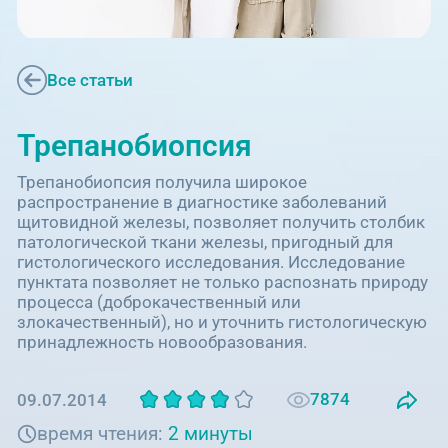
Единая справочная служба,
запись на прием
О клинике
+7 (351) 220-03-03
Все статьи
Блог врачей
Центр амбулаторной
онкологической помощи
Трепанобиопсия
Новости
+7 (7142) 927-003
Трепанобиопсия получила широкое
Справочный телефон для
Пациентам
распространение в диагностике заболеваний
жителей Казахстана
щитовидной железы, позволяет получить столбик
патологической ткани железы, пригодный для
PreventAGE
гистологического исследования. Исследование
пунктата позволяет не только распознать природу
процесса (доброкачественный или
злокачественный), но и уточнить гистологическую
принадлежность новообразования.
+7 (351) 220-00-03
7874
09.07.2014
время чтения:
2 минуты