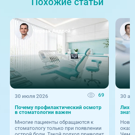
Похожие статьи
Червак Андрей
69
30 июля 2026
30 ав
Почему профилактический осмотр
Лихор
в стоматологии важен
знать
Многие пациенты обращаются к
Новый
стоматологу только при появлении
оказа
острой боли. Такой подход приводит
Чем о