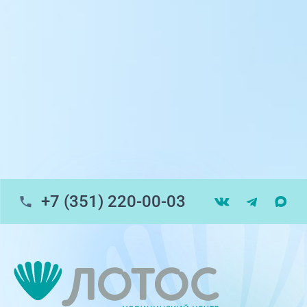
пр-т Ленина, 17
г. Копейск: пр-т Славы, 7
г. Златоуст, ул. Щербакова 2, строение 1
Травмпункт, ул.Труда, 187Д
ул. Труда, 183Б (Скорая медицинская
помощь)
+7 (351) 220-00-03
Профосмотры, ул.Труда, 183Б
ЦАОП, ул. Труда, 187Б
г. Златоуст, ул. Щербакова 2, строение 1
(ЦАОП)