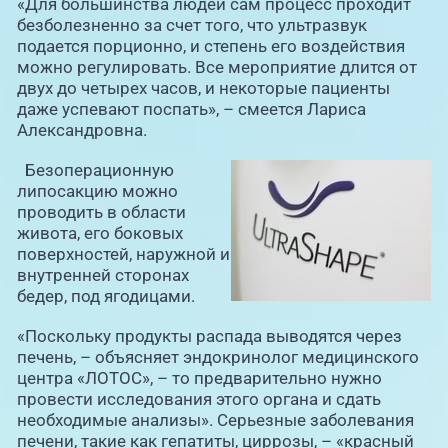
«Для большинства людей сам процесс проходит
безболезненно за счет того, что ультразвук
подается порционно, и степень его воздействия
можно регулировать. Все мероприятие длится от
двух до четырех часов, и некоторые пациенты
даже успевают поспать», – смеется Лариса
Александровна.
Безоперационную
липосакцию можно
проводить в области
живота, его боковых
поверхностей, наружной и
внутренней сторонах
бедер, под ягодицами.
«Поскольку продукты распада выводятся через
печень, – объясняет эндокринолог медицинского
центра «ЛОТОС», – то предварительно нужно
провести исследования этого органа и сдать
необходимые анализы». Серьезные заболевания
печени, такие как гепатиты, циррозы, – «красный