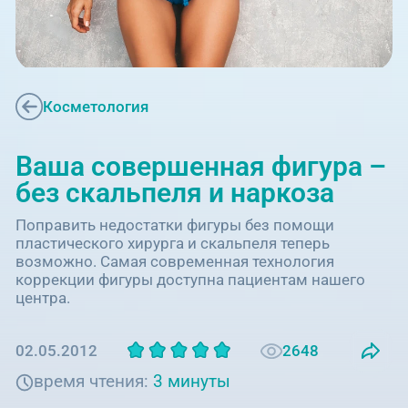
Единая справочная служба,
запись на прием
О клинике
+7 (351) 220-03-03
Блог врачей
Центр амбулаторной
онкологической помощи
Косметология
Новости
+7 (7142) 927-003
Ваша совершенная фигура –
Справочный телефон для
Пациентам
без скальпеля и наркоза
жителей Казахстана
Поправить недостатки фигуры без помощи
PreventAGE
пластического хирурга и скальпеля теперь
возможно. Самая современная технология
коррекции фигуры доступна пациентам нашего
центра.
+7 (351) 220-00-03
2648
02.05.2012
время чтения:
3 минуты