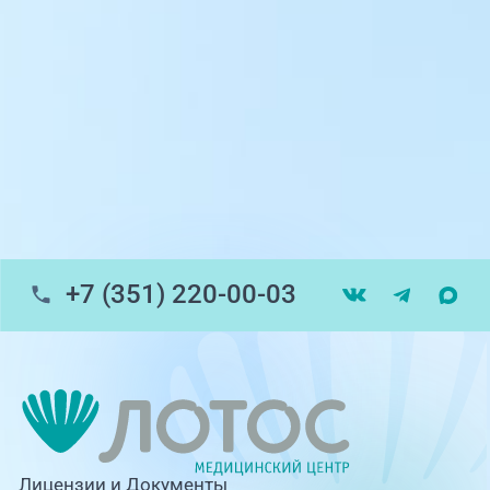
пр-т Ленина, 17
г. Копейск: пр-т Славы, 7
г. Златоуст, ул. Щербакова 2, строение 1
Травмпункт, ул.Труда, 187Д
ул. Труда, 183Б (Скорая медицинская
помощь)
+7 (351) 220-00-03
Профосмотры, ул.Труда, 183Б
ЦАОП, ул. Труда, 187Б
г. Златоуст, ул. Щербакова 2, строение 1
(ЦАОП)
Лицензии и Документы