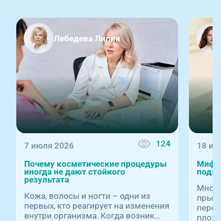
Лебедева Лилия
124
7 июля 2026
18 ию
Почему косметические процедуры
Мифы 
иногда не дают стойкого
подхо
результата
Многи
Кожа, волосы и ногти – одни из
прыщи
первых, кто реагирует на изменения
перех
внутри организма. Когда возник...
плохой