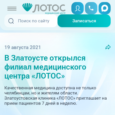
Записаться
Записаться
Записаться онлайн
Услуги и цены
Вызвать скорую
19 августа 2021
В Златоусте открылся
Специалисты
филиал медицинского
Медицина на дому
Акции
центра «ЛОТОС»
Телемедицина
Отзывы
Качественная медицина доступна не только
челябинцам, но и жителям области.
Златоустовская клиника «ЛОТОС» приглашает на
Адреса клиник
прием пациентов 7 дней в неделю.
+7 (351) 220-00-03