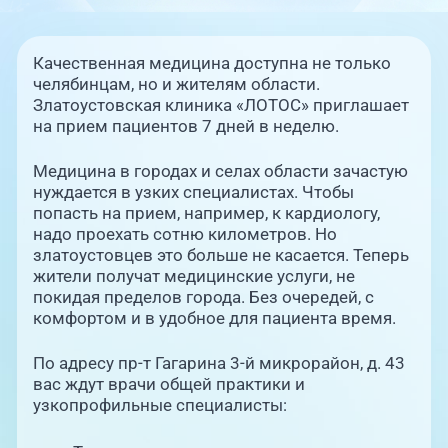
Единая справочная служба,
запись на прием
О клинике
Качественная медицина доступна не только
+7 (351) 220-03-03
Блог врачей
челябинцам, но и жителям области.
Центр амбулаторной
Златоустовская клиника «ЛОТОС» приглашает
онкологической помощи
на прием пациентов 7 дней в неделю.
Новости
+7 (7142) 927-003
Медицина в городах и селах области зачастую
нуждается в узких специалистах. Чтобы
Справочный телефон для
Пациентам
жителей Казахстана
попасть на прием, например, к кардиологу,
надо проехать сотню километров. Но
златоустовцев это больше не касается. Теперь
PreventAGE
жители получат медицинские услуги, не
покидая пределов города. Без очередей, с
комфортом и в удобное для пациента время.
По адресу пр-т Гагарина 3-й микрорайон, д. 43
+7 (351) 220-00-03
вас ждут врачи общей практики и
узкопрофильные специалисты: