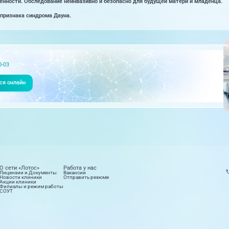
нности. Обследование неинвазивно и безопасно для будущей матери и младенца.
признака синдрома Дауна.
0-03
ся онлайн
О сети «Лотос»
Работа у нас
Лицензии и Документы
Вакансии
Новости клиники
Отправить резюме
Акции клиники
Филиалы и режим работы
СОУТ