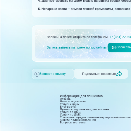
4.
Диагностировать синдром можно на ранних сроках береме
5.
Непарные носки — символ лишней хромосомы, основного 
Запись на прием открыта по телефонам:
+7 (351) 220-0
Записать
Записывайтесь на прием прямо сейчас!
Поделиться новостью
Возврат к списку
Информация для пациентов
Отзывы
Наши специалисты
Услуги и цены
Блог врачей
Правила подготовки к диагностике
Услуги по ОМС
Услуги по ДМС
Условия и порядок оказания медицинской помощи
Формы подачи заявления
Вопросы и ответы