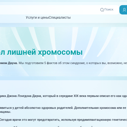
Поиск
Услуги и цены
Специалисты
Услуги и цены
Специалисты
Отзывы
Адреса клиник
Вызвать
ная томография)
УЗИ (Ультразвуковая диагностика)
Превентэйдж
Пациентам
скорую
ол лишней хромосомы
товенерология
Оториноларингология
+7 (351) 
00-03
омом Дауна.
Мы подготовили 5 фактов об этом синдроме, о которых вы, возможно, не
ративная медицина
Офтальмология
+7 (351) 
ционный кабинет
Проктология
03-03
ология
Психиатрия и психотерапия
+7 (7142
927-003
логия, рефлексотерапия
Пульмонология
дика Джона Лэнгдона Дауна, который в середине XIX века первым описал его как од
логия
Ревматология
оявиться у детей абсолютно здоровых родителей. Дополнительная хромосома или ее
женщины.
огия, маммология
Терапия
Сегодня врачи это могут предотвратить, используя предимплантационную генетическ