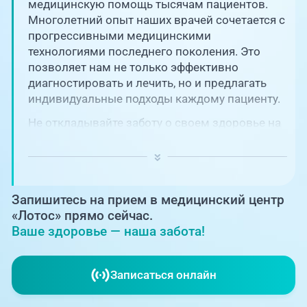
Единая справочная служба,
медицинскую помощь тысячам пациентов.
запись на прием
О клинике
Многолетний опыт наших врачей сочетается с
прогрессивными медицинскими
+7 (351) 220-03-03
технологиями последнего поколения. Это
Блог врачей
позволяет нам не только эффективно
Центр амбулаторной
онкологической помощи
диагностировать и лечить, но и предлагать
Новости
индивидуальные подходы каждому пациенту.
+7 (7142) 927-003
Не откладывайте заботу о своем здоровье на
Справочный телефон для
Пациентам
потом! Регулярное наблюдение играет
жителей Казахстана
ключевую роль в поддержании вашего
благополучия и предотвращении развития
PreventAGE
серьезных заболеваний.
Запишитесь на прием в медицинский центр
«Лотос» прямо сейчас.
Ваше здоровье — наша забота!
+7 (351) 220-00-03
Записаться онлайн