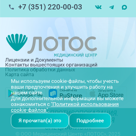
+7 (351) 220-00-03
Лицензии и Документы
Контакты вышестоящих организаций
Политика обработки данных
Карта сайта
Мы используем cookie-файлы, чтобы учесть
ваши предпочтения и улучшить работу на
нашем сайте.
Для дополнительной информации вы можете
ознакомиться с
"Политикой использования
cookie-файлов"
.
ИМЕЮТСЯ ПРОТИВОПОКАЗАНИЯ.
НЕОБХОДИМА КОНСУЛЬТАЦИЯ
Я прочитал(а) это
Подробнее
СПЕЦИАЛИСТА
© ООО Медицинский Центр «ЛОТОС», 2025