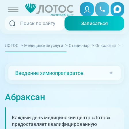
Записаться
Записаться
Записаться онлайн
>
>
>
>
ЛОТОС
Медицинские услуги
Стационар
Онкология
Хим
Услуги и цены
Вызвать скорую
Специалисты
Введение химиопрепаратов
Медицина на дому
Акции
Телемедицина
Абраксан
Отзывы
Адреса клиник
Каждый день медицинский центр «Лотос»
+7 (351) 220-00-03
предоставляет квалифицированную