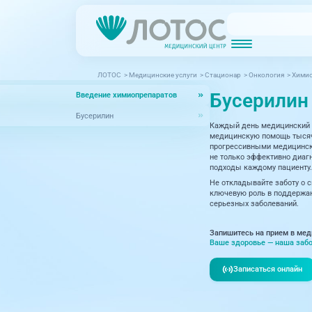
ЛОТОС
>
Медицинские услуги
>
Стационар
>
Онкология
>
Химио
Новости
Блог врачей
Бусерилин
Введение химиопрепаратов
МРТ (Магнитно-резонансная томография)
КТ (Компьютер
Акции
Превентэйдж
Бусерилин
Каждый день медицинский 
Дерма
Взрослая поликлиника
медицинскую помощь тысяча
прогрессивными медицински
23 направления
Интег
не только эффективно диагн
подходы каждому пациенту.
Инфек
Не откладывайте заботу о 
Акушерство и гинекология
ключевую роль в поддержан
серьезных заболеваний.
Карди
Аллергология и иммунология
Невро
Запишитесь на прием в мед
Вакцинация
Ваше здоровье — наша забо
Нефро
Гастроэнтерология
Записаться онлайн
Онкол
Генетика