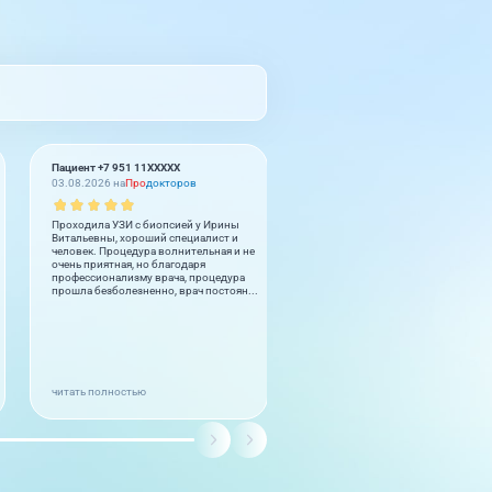
Пациент +7 951 11XXXXX
Муроджон Бурибаев
03.08.2026 на
Про
докторов
02.08.2026 на
2
GIS
Проходила УЗИ с биопсией у Ирины
Cok guzel. Herkese tesfiye ederim.
Витальевны, хороший специалист и
Cok memnum oldum. Doctor ve per
человек. Процедура волнительная и не
cok iyiler.
очень приятная, но благодаря
профессионализму врача, процедура
прошла безболезненно, врач постоян...
читать полностью