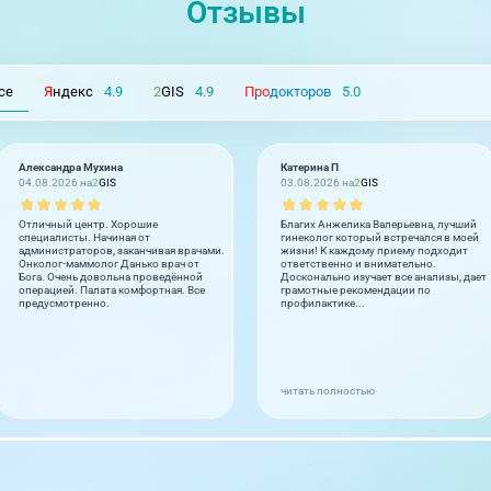
Отзывы
се
Я
ндекс
4.9
2
GIS
4.9
Про
докторов
5.0
Александра Мухина
Катерина П
04.08.2026 на
2
GIS
03.08.2026 на
2
GIS
Отличный центр. Хорошие
Благих Анжелика Валерьевна, лучший
специалисты. Начиная от
гинеколог который встречался в моей
администраторов, заканчивая врачами.
жизни! К каждому приему подходит
Онколог-маммолог Данько врач от
ответственно и внимательно.
Бога. Очень довольна проведённой
Досконально изучает все анализы, дает
операцией. Палата комфортная. Все
грамотные рекомендации по
предусмотренно.
профилактике...
читать полностью