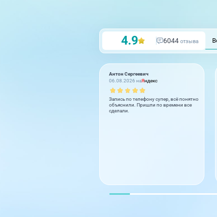
4.9
6044
В
отзыва
Антон Сергеевич
06.08.2026 на
Я
ндекс
Запись по телефону супер, всё понятно
объяснили. Пришли по времени все
сделали.