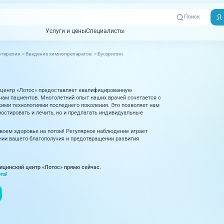
Поиск
Услуги и цены
Специалисты
Услуги и цены
Специалисты
терапия
>
Введение химиопрепаратов
>
Бусерилин
Отзывы
Адреса клиник
Вызвать
ная томография)
УЗИ (Ультразвуковая диагностика)
Превентэйдж
Пациентам
скорую
центр «Лотос» предоставляет квалифицированную
товенерология
Оториноларингология
+7 (351) 
м пациентов. Многолетний опыт наших врачей сочетается с
00-03
ми технологиями последнего поколения. Это позволяет нам
ративная медицина
Офтальмология
остировать и лечить, но и предлагать индивидуальные
+7 (351) 
ционный кабинет
Проктология
своем здоровье на потом! Регулярное наблюдение играет
03-03
ии вашего благополучия и предотвращении развития
ология
Психиатрия и психотерапия
+7 (7142
927-003
логия, рефлексотерапия
Пульмонология
ицинский центр «Лотос» прямо сейчас.
та!
логия
Ревматология
огия, маммология
Терапия