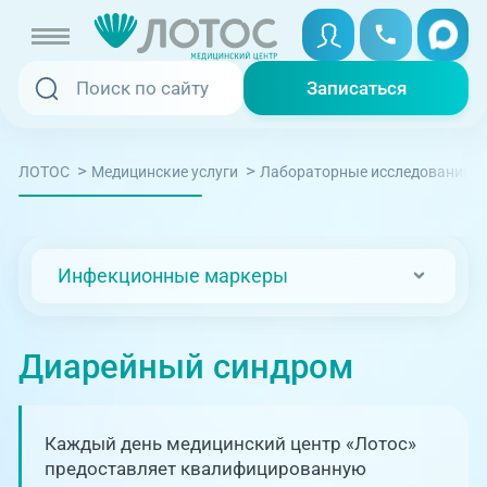
Записаться
Записаться
Записаться онлайн
>
>
ЛОТОС
Медицинские услуги
Лабораторные исследования
Услуги и цены
Вызвать скорую
Специалисты
Инфекционные маркеры
Медицина на дому
Акции
Телемедицина
Диарейный синдром
Отзывы
Адреса клиник
Каждый день медицинский центр «Лотос»
+7 (351) 220-00-03
предоставляет квалифицированную