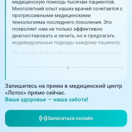
Единая справочная служба,
медицинскую помощь тысячам пациентов.
запись на прием
О клинике
Многолетний опыт наших врачей сочетается с
прогрессивными медицинскими
+7 (351) 220-03-03
технологиями последнего поколения. Это
Блог врачей
позволяет нам не только эффективно
Центр амбулаторной
онкологической помощи
диагностировать и лечить, но и предлагать
Новости
индивидуальные подходы каждому пациенту.
+7 (7142) 927-003
Не откладывайте заботу о своем здоровье на
Справочный телефон для
Пациентам
потом! Регулярное наблюдение играет
жителей Казахстана
ключевую роль в поддержании вашего
благополучия и предотвращении развития
PreventAGE
серьезных заболеваний.
Запишитесь на прием в медицинский центр
«Лотос» прямо сейчас.
Ваше здоровье — наша забота!
+7 (351) 220-00-03
Записаться онлайн