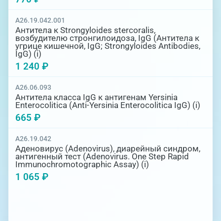
A26.19.042.001
Антитела к Strongyloides stercoralis,
возбудителю стронгилоидоза, IgG (Антитела к
угрице кишечной, IgG; Strongyloides Antibodies,
IgG) (i)
1 240 ₽
A26.06.093
Антитела класса IgG к антигенам Yersinia
Enterocolitica (Аnti-Yersinia Enterocolitica IgG) (i)
665 ₽
A26.19.042
Аденовирус (Adenovirus), диарейный синдром,
антигенный тест (Adenovirus. One Step Rapid
Immunосhromotographic Assay) (i)
1 065 ₽