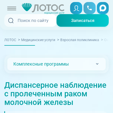
Записаться
Записаться
Записаться онлайн
>
>
>
ЛОТОС
Медицинские услуги
Взрослая поликлиника
Онко
Услуги и цены
Вызвать скорую
Специалисты
Комплексные программы
Медицина на дому
Акции
Телемедицина
Диспансерное наблюдение
Отзывы
с пролеченным раком
Адреса клиник
молочной железы
+7 (351) 220-00-03