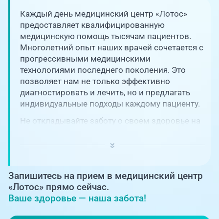
Единая справочная служба,
запись на прием
О клинике
Каждый день медицинский центр «Лотос»
предоставляет квалифицированную
+7 (351) 220-03-03
медицинскую помощь тысячам пациентов.
Блог врачей
Многолетний опыт наших врачей сочетается с
Центр амбулаторной
онкологической помощи
прогрессивными медицинскими
Новости
технологиями последнего поколения. Это
позволяет нам не только эффективно
+7 (7142) 927-003
диагностировать и лечить, но и предлагать
Справочный телефон для
Пациентам
жителей Казахстана
индивидуальные подходы каждому пациенту.
Не откладывайте заботу о своем здоровье на
PreventAGE
потом! Регулярное наблюдение играет
ключевую роль в поддержании вашего
благополучия и предотвращении развития
серьезных заболеваний.
Запишитесь на прием в медицинский центр
+7 (351) 220-00-03
«Лотос» прямо сейчас.
Ваше здоровье — наша забота!