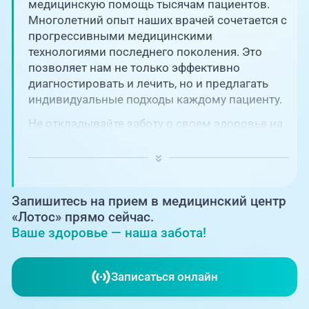
Единая справочная служба,
медицинскую помощь тысячам пациентов.
запись на прием
О клинике
Многолетний опыт наших врачей сочетается с
прогрессивными медицинскими
+7 (351) 220-03-03
технологиями последнего поколения. Это
Блог врачей
позволяет нам не только эффективно
Центр амбулаторной
онкологической помощи
диагностировать и лечить, но и предлагать
Новости
индивидуальные подходы каждому пациенту.
+7 (7142) 927-003
Не откладывайте заботу о своем здоровье на
Справочный телефон для
Пациентам
потом! Регулярное наблюдение играет
жителей Казахстана
ключевую роль в поддержании вашего
благополучия и предотвращении развития
PreventAGE
серьезных заболеваний.
Запишитесь на прием в медицинский центр
«Лотос» прямо сейчас.
Ваше здоровье — наша забота!
+7 (351) 220-00-03
Записаться онлайн