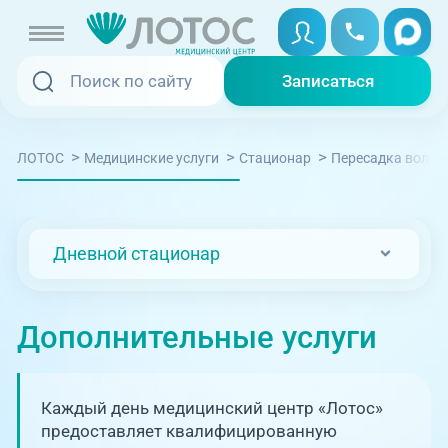
Записаться
Записаться
Записаться онлайн
>
>
>
ЛОТОС
Медицинские услуги
Стационар
Пересадка волос
Услуги и цены
Вызвать скорую
Специалисты
Дневной стационар
Медицина на дому
Акции
Телемедицина
Дополнительные услуги
Отзывы
Адреса клиник
Каждый день медицинский центр «Лотос»
+7 (351) 220-00-03
предоставляет квалифицированную