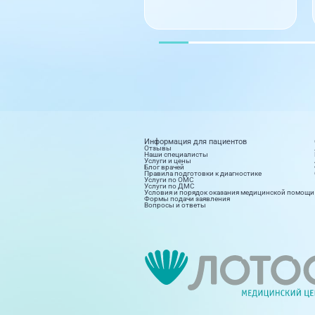
Информация для пациентов
Отзывы
Наши специалисты
Услуги и цены
Блог врачей
Правила подготовки к диагностике
Услуги по ОМС
Услуги по ДМС
Условия и порядок оказания медицинской помощи
Формы подачи заявления
Вопросы и ответы
Диагностика
Косм
8 направлений
15 на
Поликлиника на дому
Стац
4 направления
20 на