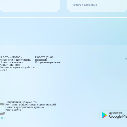
читать полностью
О сети «Лотос»
Работа у нас
Лицензии и Документы
Вакансии
Новости клиники
Отправить резюме
Акции клиники
Филиалы и режим работы
СОУТ
етология
Лабораторные исследования
Лицензии и Документы
правлений
16 направлений
Контакты вышестоящих организаций
Политика обработки данных
Карта сайта
ионар
Стоматология
правлений
9 направлений