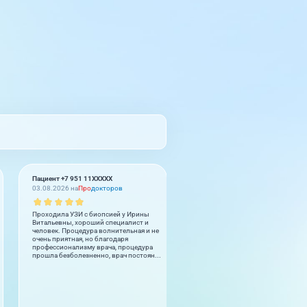
Пациент +7 951 11XXXXX
Муроджон Бурибаев
03.08.2026 на
Про
докторов
02.08.2026 на
2
GIS
Проходила УЗИ с биопсией у Ирины
Cok guzel. Herkese tesfiye ederim.
Витальевны, хороший специалист и
Cok memnum oldum. Doctor ve per
человек. Процедура волнительная и не
cok iyiler.
очень приятная, но благодаря
профессионализму врача, процедура
прошла безболезненно, врач постоян...