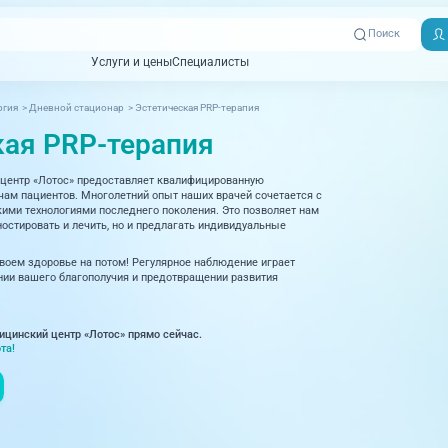
Поиск
Услуги и цены
Специалисты
Услуги и цены
Специалисты
ргия
>
Дневной стационар
>
Эстетическая PRP-терапия
Отзывы
Адреса клиник
кая PRP-терапия
Вызвать
ная томография)
УЗИ (Ультразвуковая диагностика)
Превентэйдж
Пациентам
скорую
центр «Лотос» предоставляет квалифицированную
товенерология
Оториноларингология
+7 (351) 
м пациентов. Многолетний опыт наших врачей сочетается с
00-03
ми технологиями последнего поколения. Это позволяет нам
ративная медицина
Офтальмология
остировать и лечить, но и предлагать индивидуальные
+7 (351) 
ционный кабинет
Проктология
своем здоровье на потом! Регулярное наблюдение играет
03-03
ии вашего благополучия и предотвращении развития
ология
Психиатрия и психотерапия
+7 (7142
927-003
логия, рефлексотерапия
Пульмонология
ицинский центр «Лотос» прямо сейчас.
та!
логия
Ревматология
огия, маммология
Терапия