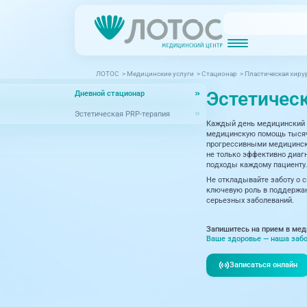
ЛОТОС
>
Медицинские услуги
>
Стационар
>
Пластическая хиру
Новости
Блог врачей
Эстетичес
Дневной стационар
МРТ (Магнитно-резонансная томография)
КТ (Компьютер
Акции
Превентэйдж
Эстетическая PRP-терапия
Каждый день медицинский 
Дерма
Взрослая поликлиника
медицинскую помощь тысяча
прогрессивными медицински
23 направления
Интег
не только эффективно диагн
подходы каждому пациенту.
Инфек
Не откладывайте заботу о 
Акушерство и гинекология
ключевую роль в поддержан
серьезных заболеваний.
Карди
Аллергология и иммунология
Невро
Запишитесь на прием в мед
Вакцинация
Ваше здоровье — наша забо
Нефро
Гастроэнтерология
Записаться онлайн
Онкол
Генетика