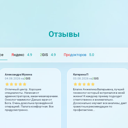
Отзывы
се
Я
ндекс
4.9
2
GIS
4.9
Про
докторов
5.0
Александра Мухина
Катерина П
04.08.2026 на
2
GIS
03.08.2026 на
2
GIS
Отличный центр. Хорошие
Благих Анжелика Валерьевна, лучший
специалисты. Начиная от
гинеколог который встречался в моей
администраторов, заканчивая врачами.
жизни! К каждому приему подходит
Онколог-маммолог Данько врач от
ответственно и внимательно.
Бога. Очень довольна проведённой
Досконально изучает все анализы, дает
операцией. Палата комфортная. Все
грамотные рекомендации по
предусмотренно.
профилактике...