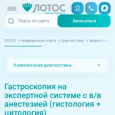
Записаться
Записаться
Записаться онлайн
>
>
>
>
ЛОТОС
Медицинские услуги
Диагностика
Эндоскопия
Услуги и цены
Вызвать скорую
Специалисты
Комплексная диагностика
Медицина на дому
Акции
Телемедицина
Гастроскопия на
Отзывы
экспертной системе с в/в
Адреса клиник
анестезией (гистология +
+7 (351) 220-00-03
цитология)