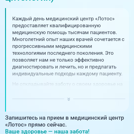
Единая справочная служба,
запись на прием
О клинике
Каждый день медицинский центр «Лотос»
+7 (351) 220-03-03
Блог врачей
предоставляет квалифицированную
Центр амбулаторной
медицинскую помощь тысячам пациентов.
онкологической помощи
Многолетний опыт наших врачей сочетается с
Новости
прогрессивными медицинскими
+7 (7142) 927-003
технологиями последнего поколения. Это
Справочный телефон для
Пациентам
позволяет нам не только эффективно
жителей Казахстана
диагностировать и лечить, но и предлагать
индивидуальные подходы каждому пациенту.
PreventAGE
Не откладывайте заботу о своем здоровье на
потом! Регулярное наблюдение играет
ключевую роль в поддержании вашего
благополучия и предотвращении развития
серьезных заболеваний.
+7 (351) 220-00-03
Запишитесь на прием в медицинский центр
«Лотос» прямо сейчас.
Ваше здоровье — наша забота!