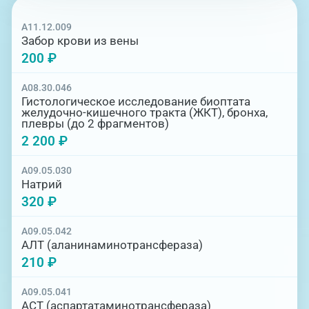
A11.12.009
Забор крови из вены
200 ₽
A08.30.046
Гистологическое исследование биоптата
желудочно-кишечного тракта (ЖКТ), бронха,
плевры (до 2 фрагментов)
2 200 ₽
A09.05.030
Натрий
320 ₽
A09.05.042
АЛТ (аланинаминотрансфераза)
210 ₽
A09.05.041
АСТ (аспартатаминотрансфераза)