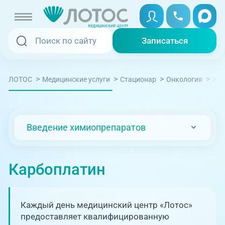
Записаться
Записаться
Записаться онлайн
>
>
>
>
ЛОТОС
Медицинские услуги
Стационар
Онкология
Хим
Услуги и цены
Вызвать скорую
Специалисты
Введение химиопрепаратов
Медицина на дому
Акции
Телемедицина
Карбоплатин
Отзывы
Адреса клиник
Каждый день медицинский центр «Лотос»
+7 (351) 220-00-03
предоставляет квалифицированную