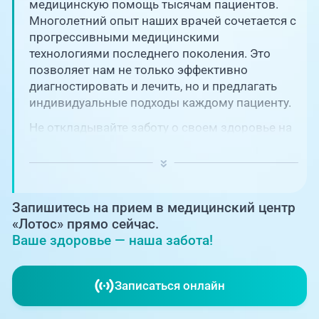
Единая справочная служба,
медицинскую помощь тысячам пациентов.
запись на прием
О клинике
Многолетний опыт наших врачей сочетается с
прогрессивными медицинскими
+7 (351) 220-03-03
технологиями последнего поколения. Это
Блог врачей
позволяет нам не только эффективно
Центр амбулаторной
онкологической помощи
диагностировать и лечить, но и предлагать
Новости
индивидуальные подходы каждому пациенту.
+7 (7142) 927-003
Не откладывайте заботу о своем здоровье на
Справочный телефон для
Пациентам
потом! Регулярное наблюдение играет
жителей Казахстана
ключевую роль в поддержании вашего
благополучия и предотвращении развития
PreventAGE
серьезных заболеваний.
Запишитесь на прием в медицинский центр
«Лотос» прямо сейчас.
Ваше здоровье — наша забота!
+7 (351) 220-00-03
Записаться онлайн