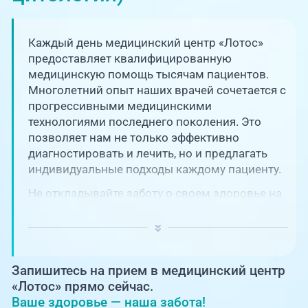
Единая справочная служба,
запись на прием
О клинике
Каждый день медицинский центр «Лотос»
+7 (351) 220-03-03
Блог врачей
предоставляет квалифицированную
Центр амбулаторной
медицинскую помощь тысячам пациентов.
онкологической помощи
Многолетний опыт наших врачей сочетается с
Новости
прогрессивными медицинскими
+7 (7142) 927-003
технологиями последнего поколения. Это
Справочный телефон для
Пациентам
позволяет нам не только эффективно
жителей Казахстана
диагностировать и лечить, но и предлагать
индивидуальные подходы каждому пациенту.
PreventAGE
Не откладывайте заботу о своем здоровье на
потом! Регулярное наблюдение играет
ключевую роль в поддержании вашего
благополучия и предотвращении развития
серьезных заболеваний.
+7 (351) 220-00-03
Запишитесь на прием в медицинский центр
«Лотос» прямо сейчас.
Ваше здоровье — наша забота!