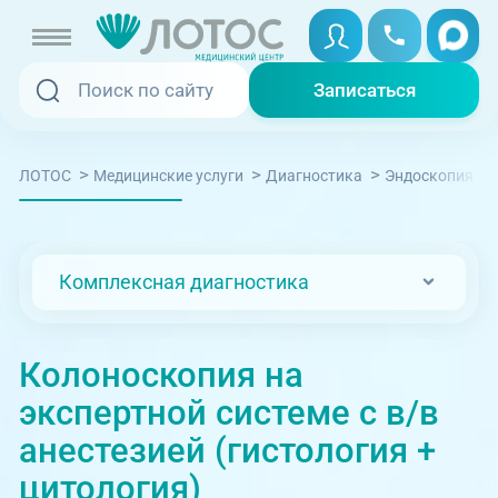
Записаться
Записаться
Записаться онлайн
>
>
>
>
ЛОТОС
Медицинские услуги
Диагностика
Эндоскопия
Услуги и цены
Вызвать скорую
Специалисты
Комплексная диагностика
Медицина на дому
Акции
Телемедицина
Колоноскопия на
Отзывы
экспертной системе с в/в
Адреса клиник
анестезией (гистология +
+7 (351) 220-00-03
цитология)