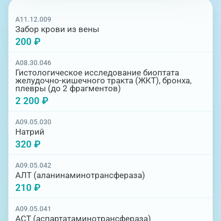
A11.12.009
Забор крови из вены
200 ₽
A08.30.046
Гистологическое исследование биоптата
желудочно-кишечного тракта (ЖКТ), бронха,
плевры (до 2 фрагментов)
2 200 ₽
A09.05.030
Натрий
320 ₽
A09.05.042
АЛТ (аланинаминотрансфераза)
210 ₽
A09.05.041
АСТ (аспартатаминотрансфераза)