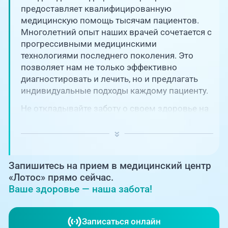
Единая справочная служба,
запись на прием
предоставляет квалифицированную
О клинике
медицинскую помощь тысячам пациентов.
Многолетний опыт наших врачей сочетается с
+7 (351) 220-03-03
Блог врачей
прогрессивными медицинскими
Центр амбулаторной
технологиями последнего поколения. Это
онкологической помощи
позволяет нам не только эффективно
Новости
диагностировать и лечить, но и предлагать
+7 (7142) 927-003
индивидуальные подходы каждому пациенту.
Справочный телефон для
Пациентам
жителей Казахстана
Не откладывайте заботу о своем здоровье на
потом! Регулярное наблюдение играет
PreventAGE
ключевую роль в поддержании вашего
благополучия и предотвращении развития
серьезных заболеваний.
Запишитесь на прием в медицинский центр
«Лотос» прямо сейчас.
Ваше здоровье — наша забота!
+7 (351) 220-00-03
Записаться онлайн