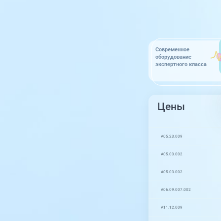
Современное
оборудование
экспертного класса
Цены
A05.23.009
A05.03.002
A05.03.002
A06.09.007.002
A11.12.009