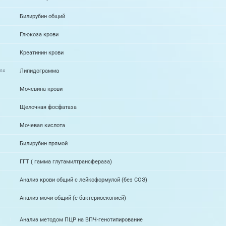
Билирубин общий
Глюкоза крови
Креатинин крови
Липидограмма
004
Мочевина крови
Щелочная фосфатаза
Мочевая кислота
Билирубин прямой
ГГТ ( гамма глутамилтрансфераза)
Анализ крови общий с лейкоформулой (без СОЭ)
Анализ мочи общий (с бактериоскопией)
Анализ методом ПЦР на ВПЧ-генотипирование