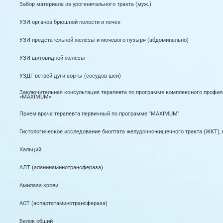
Забор материала из урогенитального тракта (муж.)
УЗИ органов брюшной полости и почек
УЗИ предстательной железы и мочевого пузыря (абдоминально)
УЗИ щитовидной железы
УЗДГ ветвей дуги аорты (сосудов шеи)
Заключительная консультация терапевта по программе комплексного профил
«MAXIMUM»
Прием врача терапевта первичный по программе "MAXIMUM"
Гистологическое исследование биоптата желудочно-кишечного тракта (ЖКТ), 
Кальций
АЛТ (аланинаминотрансфераза)
Амилаза крови
АСТ (аспартатаминотрансфераза)
Белок общий