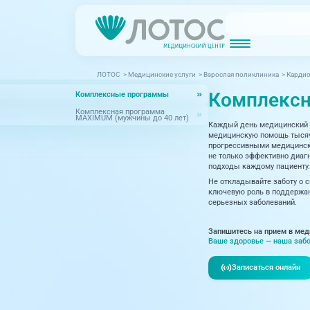
ЛОТОС
>
Медицинские услуги
>
Взрослая поликлиника
>
Кардио
Новости
Блог врачей
Комплексн
Комплексные программы
МРТ (Магнитно-резонансная томография)
КТ (Компьютер
Акции
Превентэйдж
Комплексная программа
MAXIMUM (мужчины до 40 лет)
Каждый день медицинский 
Дерма
Взрослая поликлиника
медицинскую помощь тысяча
прогрессивными медицински
23 направления
Интег
не только эффективно диагн
подходы каждому пациенту.
Инфек
Не откладывайте заботу о 
Акушерство и гинекология
ключевую роль в поддержан
серьезных заболеваний.
Карди
Аллергология и иммунология
Невро
Запишитесь на прием в мед
Вакцинация
Ваше здоровье — наша забо
Нефро
Гастроэнтерология
Записаться онлайн
Онкол
Генетика