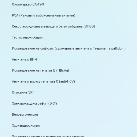
Онкомаркер СА-19-9
РЭА (Раковый эмбриональный антиген)
Сексстероид-связывающего бета-глобулина (SHBG)
Тестостерон общий
Исследование на сифилис (суммарные антитела к Treponema pallidum)
Антитела к ВИЧ
Исследование на гепатит В (НBsAg)
Антитела к вирусу гепатита С (anti-HCV)
Описание ЭКГ
Электрокардиография (ЭКГ)
Велоэргометрия
Эхокардиоскопия
Установка суточного монитора ритма сердца