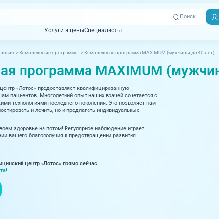
Поиск
Услуги и цены
Специалисты
Услуги и цены
Специалисты
логия
>
Комплексные программы
>
Комплексная программа MAXIMUM (мужчины до 40 лет)
Отзывы
Адреса клиник
ая программа MAXIMUM (мужчины
Вызвать
ная томография)
УЗИ (Ультразвуковая диагностика)
Превентэйдж
Пациентам
скорую
центр «Лотос» предоставляет квалифицированную
товенерология
Оториноларингология
+7 (351) 
м пациентов. Многолетний опыт наших врачей сочетается с
00-03
ми технологиями последнего поколения. Это позволяет нам
ративная медицина
Офтальмология
остировать и лечить, но и предлагать индивидуальные
+7 (351) 
ционный кабинет
Проктология
своем здоровье на потом! Регулярное наблюдение играет
03-03
ии вашего благополучия и предотвращении развития
ология
Психиатрия и психотерапия
+7 (7142
927-003
логия, рефлексотерапия
Пульмонология
ицинский центр «Лотос» прямо сейчас.
та!
логия
Ревматология
огия, маммология
Терапия