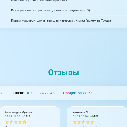
Описание суточного мониторирования
Исследование скорости оседания эритроцитов (СОЭ)
Прием колопроктолога (высшая категория, к.м.н.) (прием на Труда)
Отзывы
се
Я
ндекс
4.9
2
GIS
4.9
Про
докторов
5.0
Александра Мухина
Катерина П
04.08.2026 на
2
GIS
03.08.2026 на
2
GIS