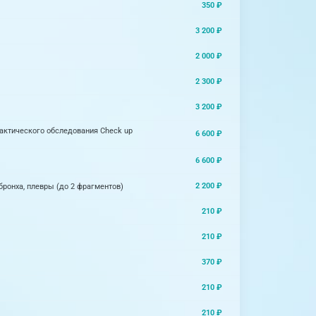
350 ₽
3 200 ₽
2 000 ₽
2 300 ₽
3 200 ₽
актического обследования Check up
6 600 ₽
6 600 ₽
2 200 ₽
бронха, плевры (до 2 фрагментов)
210 ₽
210 ₽
370 ₽
210 ₽
210 ₽