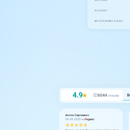
A05.10.004
A12.05.001
B01.018.002
B01.018.001
4.9
6044
В
отзыва
Антон Сергеевич
06.08.2026 на
Я
ндекс