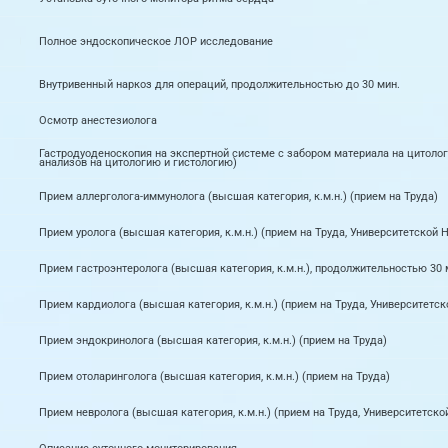
Полное эндоскопическое ЛОР исследование
Внутривенный наркоз для операций, продолжительностью до 30 мин.
Осмотр анестезиолога
Гастродуоденоскопия на экспертной системе с забором материала на цитолог
анализов на цитологию и гистологию)
Прием аллерголога-иммунолога (высшая категория, к.м.н.) (прием на Труда)
Прием уролога (высшая категория, к.м.н.) (прием на Труда, Университетской 
Прием гастроэнтеролога (высшая категория, к.м.н.), продолжительностью 30 м
Прием кардиолога (высшая категория, к.м.н.) (прием на Труда, Университетс
Прием эндокринолога (высшая категория, к.м.н.) (прием на Труда)
Прием отоларинголога (высшая категория, к.м.н.) (прием на Труда)
Прием невролога (высшая категория, к.м.н.) (прием на Труда, Университетск