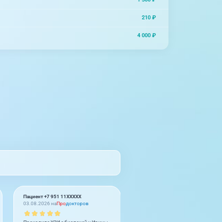
210 ₽
4 000 ₽
Пациент +7 951 11XXXXX
Муроджон Бурибаев
03.08.2026 на
Про
докторов
02.08.2026 на
2
GIS