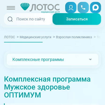
Записаться
Записаться
Записаться онлайн
>
>
>
ЛОТОС
Медицинские услуги
Взрослая поликлиника
Тера
Услуги и цены
Вызвать скорую
Специалисты
Комплексные программы
Медицина на дому
Акции
Телемедицина
Комплексная программа
Отзывы
Мужское здоровье
Адреса клиник
ОПТИМУМ
+7 (351) 220-00-03