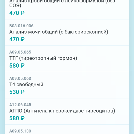
Анализ крови общий с лейкоформулой (без
СОЭ)
470 ₽
B03.016.006
Анализ мочи общий (с бактериоскопией)
470 ₽
A09.05.065
ТТГ (тиреотропный гормон)
580 ₽
A09.05.063
Т4 свободный
530 ₽
A12.06.045
АТПО (Антитела к пероксидазе тиреоцитов)
580 ₽
A09.05.130