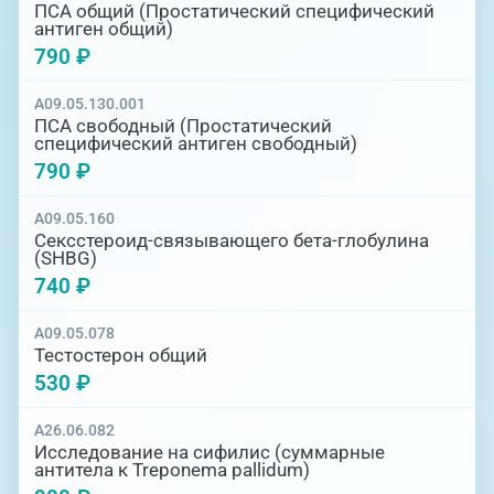
ПСА общий (Простатический специфический
антиген общий)
790 ₽
A09.05.130.001
ПСА свободный (Простатический
специфический антиген свободный)
790 ₽
A09.05.160
Сексстероид-связывающего бета-глобулина
(SHBG)
740 ₽
A09.05.078
Тестостерон общий
530 ₽
A26.06.082
Исследование на сифилис (суммарные
антитела к Treponema pallidum)