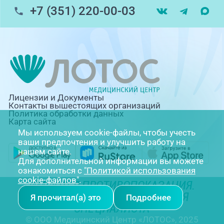
+7 (351) 220-00-03
Лицензии и Документы
Контакты вышестоящих организаций
Политика обработки данных
Карта сайта
Мы используем cookie-файлы, чтобы учесть
ваши предпочтения и улучшить работу на
нашем сайте.
Для дополнительной информации вы можете
ознакомиться с
"Политикой использования
cookie-файлов"
.
ИМЕЮТСЯ ПРОТИВОПОКАЗАНИЯ.
НЕОБХОДИМА КОНСУЛЬТАЦИЯ
Я прочитал(а) это
Подробнее
СПЕЦИАЛИСТА
© ООО Медицинский Центр «ЛОТОС», 2025