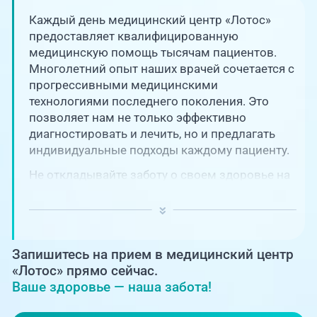
Единая справочная служба,
запись на прием
О клинике
Каждый день медицинский центр «Лотос»
предоставляет квалифицированную
+7 (351) 220-03-03
медицинскую помощь тысячам пациентов.
Блог врачей
Многолетний опыт наших врачей сочетается с
Центр амбулаторной
онкологической помощи
прогрессивными медицинскими
Новости
технологиями последнего поколения. Это
позволяет нам не только эффективно
+7 (7142) 927-003
диагностировать и лечить, но и предлагать
Справочный телефон для
Пациентам
жителей Казахстана
индивидуальные подходы каждому пациенту.
Не откладывайте заботу о своем здоровье на
PreventAGE
потом! Регулярное наблюдение играет
ключевую роль в поддержании вашего
благополучия и предотвращении развития
серьезных заболеваний.
Запишитесь на прием в медицинский центр
+7 (351) 220-00-03
«Лотос» прямо сейчас.
Ваше здоровье — наша забота!