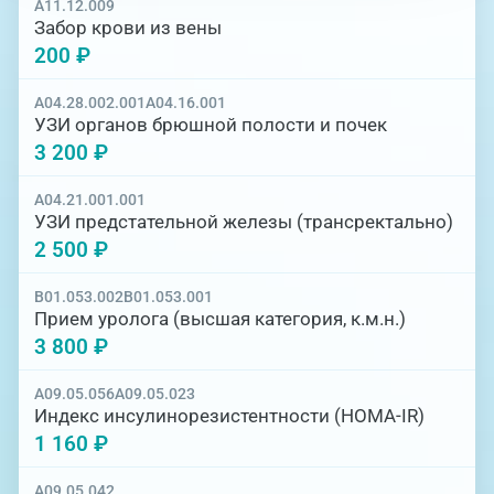
A11.12.009
Забор крови из вены
200 ₽
A04.28.002.001
A04.16.001
УЗИ органов брюшной полости и почек
3 200 ₽
A04.21.001.001
УЗИ предстательной железы (трансректально)
2 500 ₽
B01.053.002
B01.053.001
Прием уролога (высшая категория, к.м.н.)
3 800 ₽
A09.05.056
A09.05.023
Индекс инсулинорезистентности (НОМА-IR)
1 160 ₽
A09.05.042