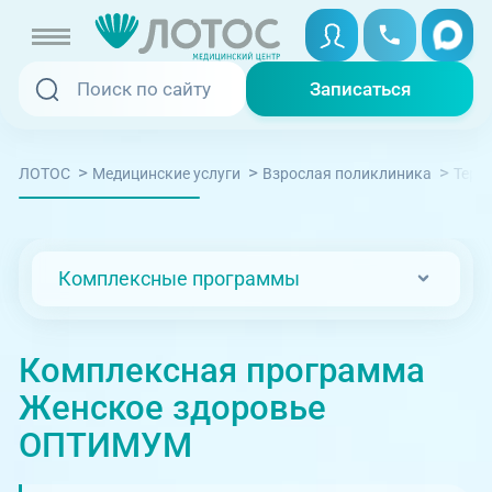
Записаться
Записаться
Записаться онлайн
>
>
>
ЛОТОС
Медицинские услуги
Взрослая поликлиника
Тера
Услуги и цены
Вызвать скорую
Специалисты
Комплексные программы
Медицина на дому
Акции
Телемедицина
Комплексная программа
Отзывы
Женское здоровье
Адреса клиник
ОПТИМУМ
+7 (351) 220-00-03