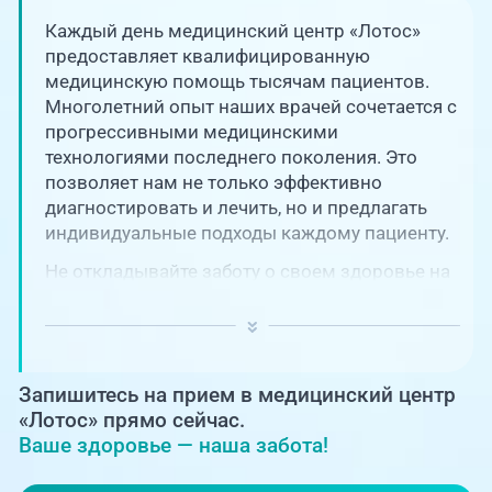
Единая справочная служба,
запись на прием
О клинике
Каждый день медицинский центр «Лотос»
предоставляет квалифицированную
+7 (351) 220-03-03
медицинскую помощь тысячам пациентов.
Блог врачей
Многолетний опыт наших врачей сочетается с
Центр амбулаторной
онкологической помощи
прогрессивными медицинскими
Новости
технологиями последнего поколения. Это
позволяет нам не только эффективно
+7 (7142) 927-003
диагностировать и лечить, но и предлагать
Справочный телефон для
Пациентам
жителей Казахстана
индивидуальные подходы каждому пациенту.
Не откладывайте заботу о своем здоровье на
PreventAGE
потом! Регулярное наблюдение играет
ключевую роль в поддержании вашего
благополучия и предотвращении развития
серьезных заболеваний.
Запишитесь на прием в медицинский центр
+7 (351) 220-00-03
«Лотос» прямо сейчас.
Ваше здоровье — наша забота!