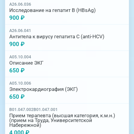
A26.06.036
Исследование на гепатит В (НBsAg)
900 ₽
A26.06.041
Антитела к вирусу гепатита С (anti-HCV)
900 ₽
A05.10.004
Описание ЭКГ
650 ₽
A05.10.006
Электрокардиография (ЭКГ)
650 ₽
B01.047.002
B01.047.001
Прием терапевта (высшая категория, к.м.н.)
(прием на Труда, Университетской
Набережной)
4 000 ₽