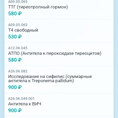
A09.05.065
ТТГ (тиреотропный гормон)
580 ₽
A09.05.063
Т4 свободный
530 ₽
A12.06.045
АТПО (Антитела к пероксидазе тиреоцитов)
580 ₽
A26.06.082
Исследование на сифилис (суммарные
антитела к Treponema pallidum)
900 ₽
A26.06.049.001
Антитела к ВИЧ
900 ₽