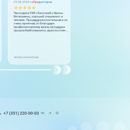
03.08.2026 на
Про
докторов
02.08.2026 на
2
GIS
Проходила УЗИ с биопсией у Ирины
Cok guzel. Herkese tesfiye ederim.
Витальевны, хороший специалист и
Cok memnum oldum. Doctor ve per
человек. Процедура волнительная и не
cok iyiler.
очень приятная, но благодаря
профессионализму врача, процедура
прошла безболезненно, врач постоян...
читать полностью
+7 (351) 220-00-03