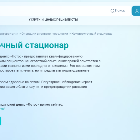
Поиск
Услуги и цены
Специалисты
Услуги и цены
Специалисты
энтерология
>
Операции в гастроэнтерологии
>
Круглосуточный стационар
Отзывы
Адреса клиник
очный стационар
Вызвать
ная томография)
УЗИ (Ультразвуковая диагностика)
Превентэйдж
Пациентам
скорую
центр «Лотос» предоставляет квалифицированную
товенерология
Оториноларингология
+7 (351) 
м пациентов. Многолетний опыт наших врачей сочетается с
00-03
ми технологиями последнего поколения. Это позволяет нам
ративная медицина
Офтальмология
остировать и лечить, но и предлагать индивидуальные
+7 (351) 
ционный кабинет
Проктология
своем здоровье на потом! Регулярное наблюдение играет
03-03
ии вашего благополучия и предотвращении развития
ология
Психиатрия и психотерапия
+7 (7142
927-003
логия, рефлексотерапия
Пульмонология
ицинский центр «Лотос» прямо сейчас.
та!
логия
Ревматология
огия, маммология
Терапия