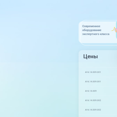
Современное
оборудование
экспертного класса
Цены
A16.14.009.001
A16.14.009.001
A16.14.009
A16.14.009.002
A16.14.009.002