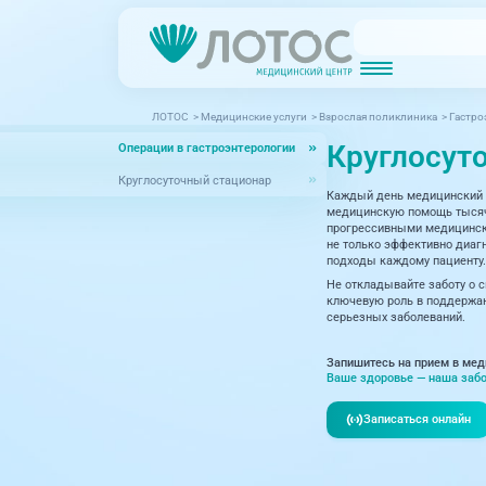
ЛОТОС
>
Медицинские услуги
>
Взрослая поликлиника
>
Гастро
Новости
Блог врачей
Круглосут
Операции в гастроэнтерологии
МРТ (Магнитно-резонансная томография)
КТ (Компьютер
Акции
Превентэйдж
Круглосуточный стационар
Каждый день медицинский 
Дерма
Взрослая поликлиника
медицинскую помощь тысяча
прогрессивными медицински
23 направления
Интег
не только эффективно диагн
подходы каждому пациенту.
Инфек
Не откладывайте заботу о 
Акушерство и гинекология
ключевую роль в поддержан
серьезных заболеваний.
Карди
Аллергология и иммунология
Невро
Запишитесь на прием в мед
Вакцинация
Ваше здоровье — наша забо
Нефро
Гастроэнтерология
Записаться онлайн
Онкол
Генетика