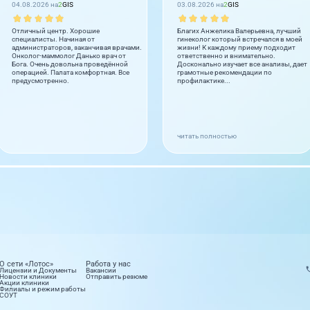
04.08.2026 на
2
GIS
03.08.2026 на
2
GIS
Отличный центр. Хорошие
Благих Анжелика Валерьевна, лучший
специалисты. Начиная от
гинеколог который встречался в моей
администраторов, заканчивая врачами.
жизни! К каждому приему подходит
Онколог-маммолог Данько врач от
ответственно и внимательно.
Бога. Очень довольна проведённой
Досконально изучает все анализы, дает
операцией. Палата комфортная. Все
грамотные рекомендации по
предусмотренно.
профилактике...
читать полностью
О сети «Лотос»
Работа у нас
Лицензии и Документы
Вакансии
Новости клиники
Отправить резюме
Акции клиники
Филиалы и режим работы
СОУТ