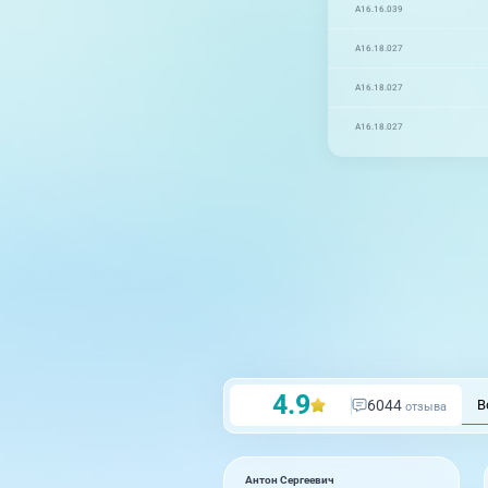
A16.16.039
A16.18.027
A16.18.027
A16.18.027
4.9
6044
В
отзыва
Антон Сергеевич