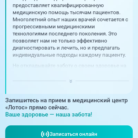
Единая справочная служба,
запись на прием
предоставляет квалифицированную
О клинике
медицинскую помощь тысячам пациентов.
Многолетний опыт наших врачей сочетается с
+7 (351) 220-03-03
Блог врачей
прогрессивными медицинскими
Центр амбулаторной
технологиями последнего поколения. Это
онкологической помощи
позволяет нам не только эффективно
Новости
диагностировать и лечить, но и предлагать
+7 (7142) 927-003
индивидуальные подходы каждому пациенту.
Справочный телефон для
Пациентам
жителей Казахстана
Не откладывайте заботу о своем здоровье на
потом! Регулярное наблюдение играет
PreventAGE
ключевую роль в поддержании вашего
благополучия и предотвращении развития
серьезных заболеваний.
Запишитесь на прием в медицинский центр
«Лотос» прямо сейчас.
Ваше здоровье — наша забота!
+7 (351) 220-00-03
Записаться онлайн