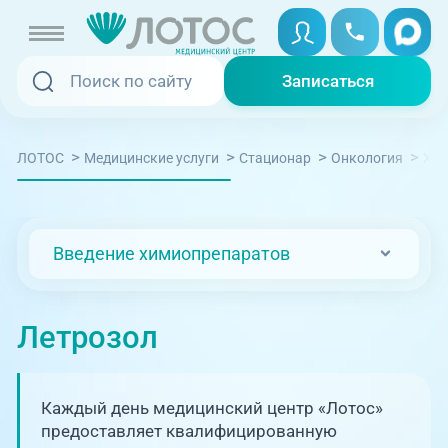
Записаться
Записаться
Записаться онлайн
>
>
>
>
ЛОТОС
Медицинские услуги
Стационар
Онкология
Хим
Услуги и цены
Вызвать скорую
Специалисты
Введение химиопрепаратов
Медицина на дому
Акции
Телемедицина
Летрозол
Отзывы
Адреса клиник
Каждый день медицинский центр «Лотос»
+7 (351) 220-00-03
предоставляет квалифицированную