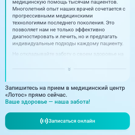
Единая справочная служба,
медицинскую помощь тысячам пациентов.
запись на прием
О клинике
Многолетний опыт наших врачей сочетается с
прогрессивными медицинскими
+7 (351) 220-03-03
технологиями последнего поколения. Это
Блог врачей
позволяет нам не только эффективно
Центр амбулаторной
онкологической помощи
диагностировать и лечить, но и предлагать
Новости
индивидуальные подходы каждому пациенту.
+7 (7142) 927-003
Не откладывайте заботу о своем здоровье на
Справочный телефон для
Пациентам
потом! Регулярное наблюдение играет
жителей Казахстана
ключевую роль в поддержании вашего
благополучия и предотвращении развития
PreventAGE
серьезных заболеваний.
Запишитесь на прием в медицинский центр
«Лотос» прямо сейчас.
Ваше здоровье — наша забота!
+7 (351) 220-00-03
Записаться онлайн