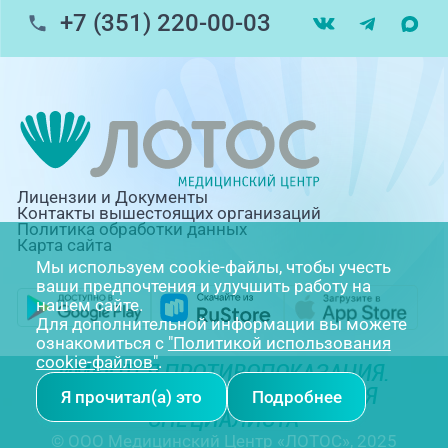
+7 (351) 220-00-03
Лицензии и Документы
Контакты вышестоящих организаций
Политика обработки данных
Карта сайта
Мы используем cookie-файлы, чтобы учесть
ваши предпочтения и улучшить работу на
нашем сайте.
Для дополнительной информации вы можете
ознакомиться с
"Политикой использования
cookie-файлов"
.
ИМЕЮТСЯ ПРОТИВОПОКАЗАНИЯ.
НЕОБХОДИМА КОНСУЛЬТАЦИЯ
Я прочитал(а) это
Подробнее
СПЕЦИАЛИСТА
© ООО Медицинский Центр «ЛОТОС», 2025